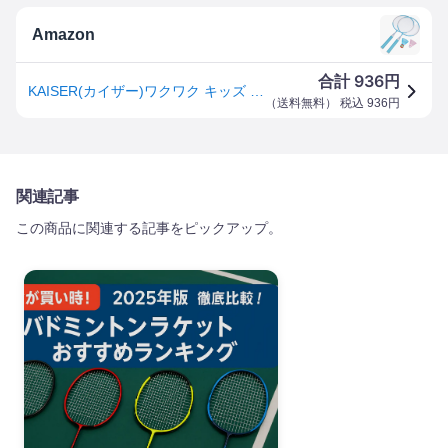
Amazon
936
合計
円
KAISER(カイザー)ワクワク キッズ バドミントン セット KW-597 シャトル付 ブルー ラケット/約225×28×445mm シャトル/約65×65×75mm
（
送料無料
） 税込
936
円
関連記事
この商品に関連する記事をピックアップ。