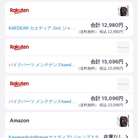
12,980
合計
円
KAEDEAR カエディア 2in1 ジャンピング&コンプレッサー KAM-AP1
（
送料無料
） 税込
12,980
円
15,096
合計
円
バイクパーツ メンテナンスkaedear(カエディア) AUTO MOTIVE 2in1 ジャンピング＆コンプレッサーKAM-AP14580675594685
（
送料無料
） 税込
15,096
円
15,096
合計
円
バイクパーツ メンテナンスkaedear(カエディア) AUTO MOTIVE 2in1 ジャンピング＆コンプレッサーKAM-AP14580675594685
（
送料無料
） 税込
15,096
円
Amazon
在庫なし
KaedearAutoMotive(カエディア) ジャンプスターター 電動 空気入れ タイヤ エアーポンプ バッテリー 充電 バイク KAM-AP1