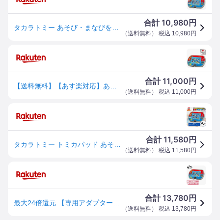
10,980
合計
円
タカラトミー あそび・まなびをアクティブに！ トミカ・プラレールパッド
（
送料無料
） 税込
10,980
円
11,000
合計
円
【送料無料】【あす楽対応】あそび・まなびをアクティブに！トミカ・プラレールパッド 電子玩具 学習 学ぶ 発達 教育 こども 子供 知育 勉強 3歳 誕生日 プレゼント 女の子 プレゼント 男の子 プレゼント クリスマス プレゼント タカラトミー
（
送料無料
） 税込
11,000
円
11,580
合計
円
タカラトミー トミカパッド あそび・まなびをアクティブに！トミカ・プラレールパッド ACアダプター選択 TYPE5U おもちゃ タブレット 電子玩具 知育 玩具 PC クリスマス プレゼント ギフト 贈り物 子供 男の子 女の子
（
送料無料
） 税込
11,580
円
13,780
合計
円
最大24倍還元 【専用アダプターセット】トミカ・プラレールパッド あそび・まなびをアクティブに！トミカPad ギフトラッピング 新品
（
送料無料
） 税込
13,780
円