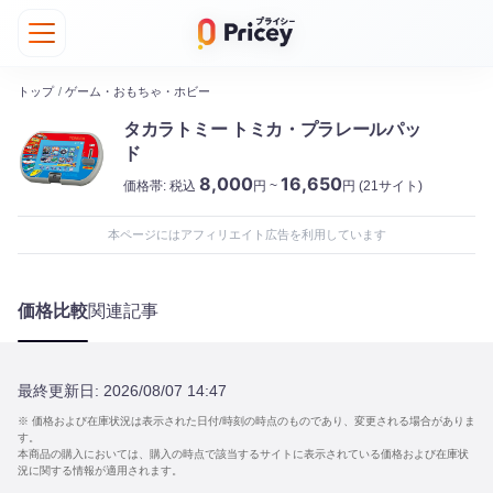
トップ
/
ゲーム・おもちゃ・ホビー
タカラトミー トミカ・プラレールパッ
ド
8,000
16,650
価格帯:
税込
円 ~
円
(21サイト)
本ページにはアフィリエイト広告を利用しています
価格比較
関連記事
最終更新日:
2026/08/07 14:47
※ 価格および在庫状況は表示された日付/時刻の時点のものであり、変更される場合がありま
す。
本商品の購入においては、購入の時点で該当するサイトに表示されている価格および在庫状
況に関する情報が適用されます。