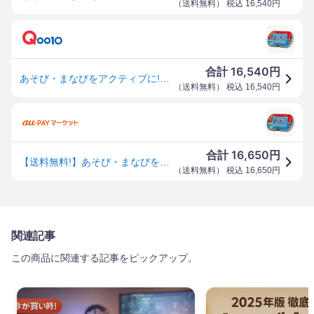
（
送料無料
） 税込
16,540
円
16,540
合計
円
あそび・まなびをアクティブに!トミカ・プラレールパッド タカラトミー おもちゃ プレゼント ギフト
（
送料無料
） 税込
16,540
円
16,650
合計
円
【送料無料!】あそび・まなびをアクティブに!トミカ・プラレールパッド 【トミカパット pad タブレット型知育玩具 ゲーム 勉強
（
送料無料
） 税込
16,650
円
関連記事
この商品に関連する記事をピックアップ。