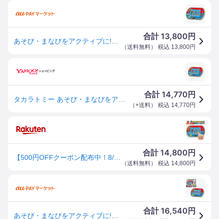
13,800
合計
円
あそび・まなびをアクティブに!トミカ・プラレールパッド | おもちゃ 玩具 男の子 3歳 おすすめ
（
送料無料
） 税込
13,800
円
14,770
合計
円
タカラトミー あそび・まなびをアクティブに！トミカ・プラレールパッド
（
+送料
） 税込
14,770
円
14,800
合計
円
【500円OFFクーポン配布中！8/4 17:00〜8/11 01:59】トミカ プラレール パッド あそび まなび アクティブ
（
送料無料
） 税込
14,800
円
16,540
合計
円
あそび・まなびをアクティブに!トミカ・プラレールパッド タカラトミー おもちゃ プレゼント ギフト