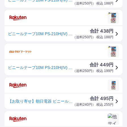
（
送料250円
） 税込
188
円
438
合計
円
ビニールテープ10M PS-210H(IV) ELPA [結束 コード止め ケーブル止め]
（
送料250円
） 税込
188
円
449
合計
円
ビニールテープ10M PS-210H(IV) ELPA
（
送料250円
） 税込
199
円
495
合計
円
【お取り寄せ】朝日電器 ビニールテープ アイボリー 10m PS-210H(IV)
（
送料240円
） 税込
255
円