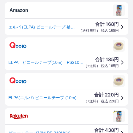
Amazon
168
合計
円
エルパ (ELPA) ビニールテープ 補修 エアコン 配管 19mm アイボリー 10ｍ PS-210H(IV)
（
送料無料
） 税込
168
円
185
合計
円
ELPA ビニールテープ(10m) PS210HIV
（
+送料
） 税込
185
円
220
合計
円
ELPA(エルパ) ビニールテープ (10m) PS210HIV
（
+送料
） 税込
220
円
438
合計
円
ビニールテープ10M PS-210H(IV) ELPA [結束 コード止め ケーブル止め]