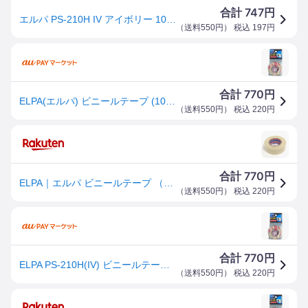
747
合計
円
エルパ PS-210H IV アイボリー 10m ビニールテープ 補修 エアコン 配管 19mm 【SB14816】
（
送料550円
） 税込
197
円
770
合計
円
ELPA(エルパ) ビニールテープ (10m) PS210HIV
（
送料550円
） 税込
220
円
770
合計
円
ELPA｜エルパ ビニールテープ （10m） PS210HIV
（
送料550円
） 税込
220
円
770
合計
円
ELPA PS-210H(IV) ビニールテープ 19mm*10m(アイボリー)ELPA[PS210HIV] 返品種別A
（
送料550円
） 税込
220
円