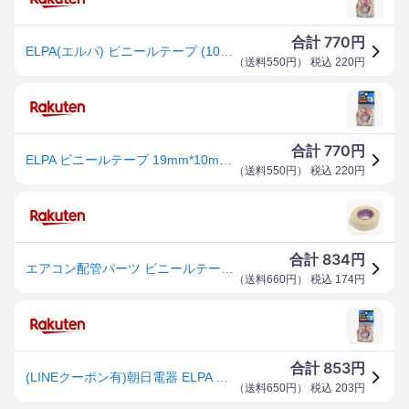
770
合計
円
ELPA(エルパ) ビニールテープ (10m) PS210HIV
（
送料550円
） 税込
220
円
770
合計
円
ELPA ビニールテープ 19mm*10m（アイボリー） ELPA PS-210H(IV)
（
送料550円
） 税込
220
円
834
合計
円
エアコン配管パーツ ビニールテープ10M_PS-210H-IV_1700000_ELPA（エルパ・朝日電器）
（
送料660円
） 税込
174
円
853
合計
円
(LINEクーポン有)朝日電器 ELPA PS-210H-IV ビニールテープ10M PS210HIV アイボリー エルパ エアコン配管 電気設備資材 工事用部材 乳白色
（
送料650円
） 税込
203
円