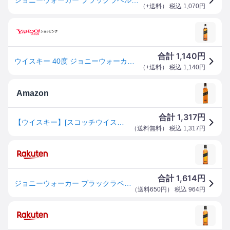
（
+送料
） 税込
1,070
円
1,140
合計
円
ウイスキー 40度 ジョニーウォーカー ブラックラベル 12年 200ml×1本 ミニボトル
（
+送料
） 税込
1,140
円
Amazon
1,317
合計
円
【ウイスキー】[スコッチウイスキー ブランド 販売量世界No.1]ジョニーウォーカー ブラックラベル 12年 200ml
（
送料無料
） 税込
1,317
円
1,614
合計
円
ジョニーウォーカー ブラックラベル 12年 40度 200ml[キリンビール スコッチウイスキー 424921]
（
送料650円
） 税込
964
円