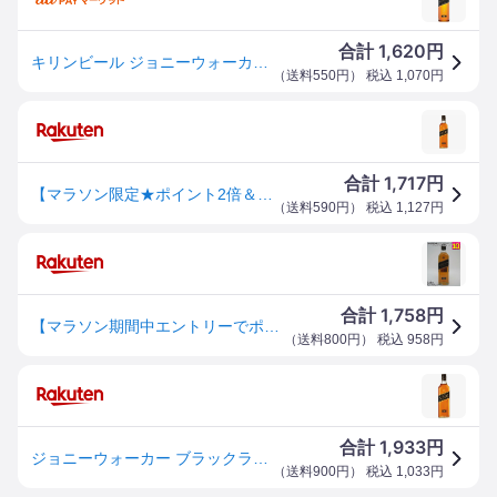
1,620
合計
円
キリンビール ジョニーウォーカー ブラックラベル12年 200ml【輸入ウイスキー】 返品種別B
（
送料550円
） 税込
1,070
円
1,717
合計
円
【マラソン限定★ポイント2倍＆2,000円クーポン】キリンビール ジョニーウォーカー ブラックラベル 12年 200ml イギリス スコッチ ウイスキー 洋酒 お酒
（
送料590円
） 税込
1,127
円
1,758
合計
円
【マラソン期間中エントリーでポイント10倍！】【ミニサイズ】ジョニーウォーカー 12年 ブラックラベル (ジョニ黒) 正規品 200ml
（
送料800円
） 税込
958
円
1,933
合計
円
ジョニーウォーカー ブラックラベル 12年 200ml ベビー 40度 黒 スコッチ ブレンデッド ウイスキー イギリス ギフト プレゼント(4901411040912)
（
送料900円
） 税込
1,033
円