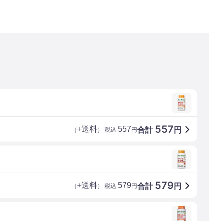
557
+送料
557
合計
円
（
） 税込
円
579
+送料
579
合計
円
（
） 税込
円