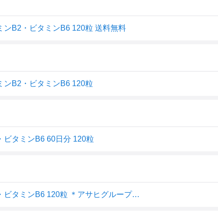
B2・ビタミンB6 120粒 送料無料
B2・ビタミンB6 120粒
タミンB6 60日分 120粒
ディアナチュラ ビタミンC・亜鉛・乳酸菌・ビタミンB2・ビタミンB6 120粒 ＊アサヒグループ食品/2粒でビタミンC1000mg配合/亜鉛・乳酸菌・ビタミンB2・ビタミンB6/亜鉛は味覚を正常に保ち、たんぱく質・核酸の代謝に関与/亜鉛・ビタミンB2・B6は皮膚や粘膜の健康維持を助ける