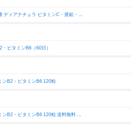
2980円以上で注文可能 サプリメント ビタミン 亜鉛 乳酸菌 ディアナチュラ ビタミンC・亜鉛・乳酸菌・ビタミンB2・ビタミンB6 120粒 (1個)
・ビタミンB6（60日）
B2・ビタミンB6 120粒
アサヒ ディアナチュラ ビタミンC・亜鉛・乳酸菌・ビタミンB2・ビタミンB6 120粒 送料無料 【SK08244】