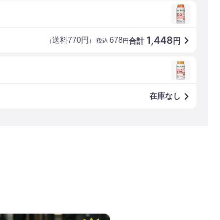
1,448
送料770円
678
合計
円
（
） 税込
円
在庫なし