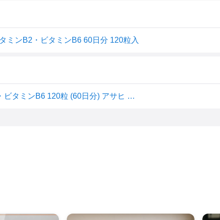
ミンB2・ビタミンB6 60日分 120粒入
ディアナチュラ ビタミンC・亜鉛・乳酸菌・ビタミンB2・ビタミンB6 120粒 (60日分) アサヒ サプリ Dear-Natura 国内工場で生産 1日2粒目安 パウチ