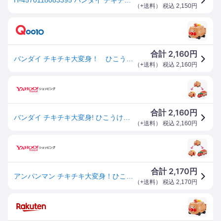
（
+送料
） 税込
2,150
円
2,160
合計
円
バンダイ チキチキ大変身！ ひこうけいにもなる！ アンパンマンごうとSLマン それいけ！ アンパンマン チキチキヒコウニモAPゴウトSLマン
（
+送料
） 税込
2,160
円
2,160
合計
円
バンダイ チキチキ大変身! ひこうけいにもなる! アンパンマンごうとSLマンそれいけ! アンパンマン 返品種別B
（
+送料
） 税込
2,160
円
2,170
合計
円
アンパンマン チキチキ大変身！ひこうけいにもなる！アンパンマンごうとSLマン おもちゃ -取り寄せ- 0389-4570118083395-ds 4570118083395-ds
（
+送料
） 税込
2,170
円