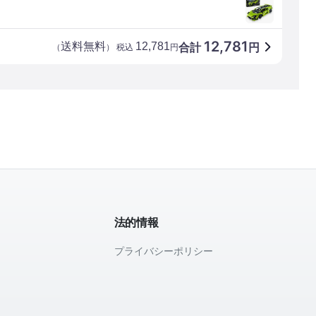
12,781
送料無料
12,781
合計
円
（
） 税込
円
法的情報
プライバシーポリシー
て