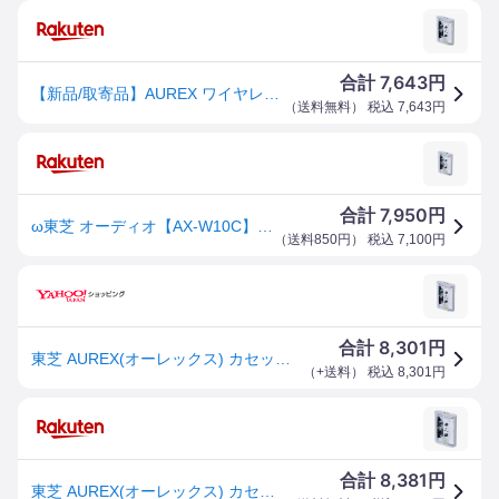
7,643
合計
円
【新品/取寄品】AUREX ワイヤレスカセットプレーヤー Walky AX-W10C クリア Bluetooth対応 東芝
（
送料無料
） 税込
7,643
円
7,950
合計
円
ω東芝 オーディオ【AX-W10C】ワイヤレスカセットプレーヤー Bluetooth AUREX
（
送料850円
） 税込
7,100
円
8,301
合計
円
東芝 AUREX(オーレックス) カセットプレイヤー AX-W10C Bluetooth 送信機能搭載 バーチャルサラウンド 外部入力( AUX
（
+送料
） 税込
8,301
円
8,381
合計
円
東芝 AUREX(オーレックス) カセットプレイヤー AX-W10C Bluetooth 送信機能搭載 バーチャルサラウンド 外部入力( AUX ) 録音対応 USB 給電対応