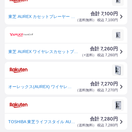
7,100
合計
円
東芝 AUREX カセットプレーヤー クリア AX-W10C [TOSHIBA カセットテープ Bluetooth ブルートゥース ]
（
送料無料
） 税込
7,100
円
7,260
合計
円
東芝 AUREX ワイヤレスカセットプレーヤー AX-W10C
（
+送料
） 税込
7,260
円
7,270
合計
円
オーレックス(AUREX) ワイヤレス カセットプレイヤー AX-W10C
（
送料無料
） 税込
7,270
円
7,280
合計
円
TOSHIBA 東芝ライフスタイル AUREX ワイヤレスカセットプレーヤー AX-W10C
（
送料無料
） 税込
7,280
円