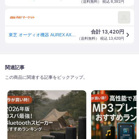
（
送料無料
） 税込
8,381
円
13,420
合計
円
東芝 オーディオ機器 AUREX AX-W10C [クリア]
（
送料無料
） 税込
13,420
円
関連記事
この商品に関連する記事をピックアップ。