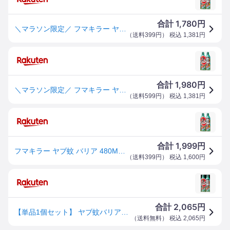
1,780
合計
円
＼マラソン限定／ フマキラー ヤブ蚊 バリア 480ML×2P ハエ蚊用エアゾール ※お一人様2点限り ※在庫無くなり次第終了 【AL-time】〔R〕
（
送料399円
） 税込
1,381
円
1,980
合計
円
＼マラソン限定／ フマキラー ヤブ蚊 バリア 480ML×2P ハエ蚊用エアゾール ※お一人様2点限り ※在庫無くなり次第終了 【AL-time】〔R〕
（
送料599円
） 税込
1,381
円
1,999
合計
円
フマキラー ヤブ蚊 バリア 480ML×2P ハエ蚊用エアゾール
（
送料399円
） 税込
1,600
円
2,065
合計
円
【単品1個セット】 ヤブ蚊バリア480ML2P フマキラー株式会社(代引不可)【送料無料】
（
送料無料
） 税込
2,065
円