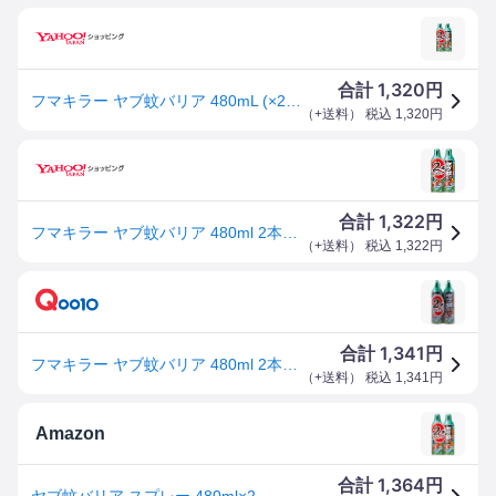
1,320
合計
円
フマキラー ヤブ蚊バリア 480mL (×2本パック) (1個)
（
+送料
） 税込
1,320
円
1,322
合計
円
フマキラー ヤブ蚊バリア 480ml 2本パック [殺虫剤 害虫 駆除 蚊 マダニ ハエ レジャー ガーデニング] [防除用医薬部外品] 爆買
（
+送料
） 税込
1,322
円
1,341
合計
円
フマキラー ヤブ蚊バリア 480ml 2本パック ヤブカバリア480ML2ホン
（
+送料
） 税込
1,341
円
Amazon
1,364
合計
円
ヤブ蚊バリア スプレー 480ml×2個 蚊 駆除 対策 屋外用 24時間空間ガード虫除け マダニ ハエ 庭 BBQ 水性 植物にかかっても安心 フマキラー 【まとめ買い】