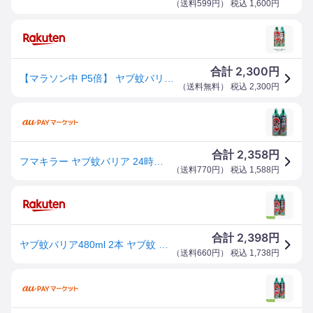
（
送料599円
） 税込
1,600
円
2,300
合計
円
【マラソン中 P5倍】 ヤブ蚊バリア 480mL 2本パック 虫除けスプレー 殺虫剤 虫 害虫 蚊 ハエ マダニ 屋外 アウトドア 24時間 まとめ買い 防除用医薬部外品 フマキラー
（
送料無料
） 税込
2,300
円
2,358
合計
円
フマキラー ヤブ蚊バリア 24時間 480mL×2本パック
（
送料770円
） 税込
1,588
円
2,398
合計
円
ヤブ蚊バリア480ml 2本 ヤブ蚊 ヤブ 蚊取り バリア フマキラー[2608SX]
（
送料660円
） 税込
1,738
円