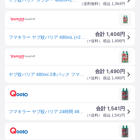
（
送料無料
） 税込
1,364
円
1,406
合計
円
フマキラー ヤブ蚊バリア 480mL (×2本パック) (1個)
（
+送料
） 税込
1,406
円
1,490
合計
円
ヤブ蚊バリア 480ml 2本パック フマキラー 返品種別A
（
+送料
） 税込
1,490
円
1,541
合計
円
フマキラー ヤブ蚊バリア 24時間 480mL×2本パック
（
+送料
） 税込
1,541
円