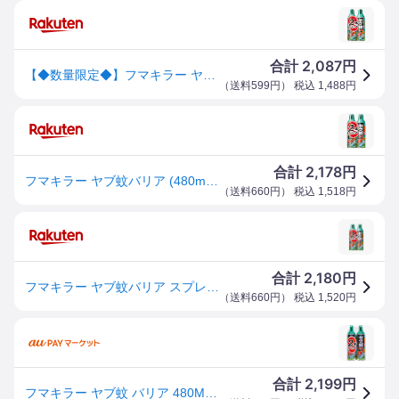
2,087
合計
円
【◆数量限定◆】フマキラー ヤブ蚊 バリア 480mL×2P ハエ蚊用エアゾール【MY-s01】
（
送料599円
） 税込
1,488
円
2,178
合計
円
フマキラー ヤブ蚊バリア (480ml 2本パック)【医薬部外品】
（
送料660円
） 税込
1,518
円
2,180
合計
円
フマキラー ヤブ蚊バリア スプレー 480ml×2個 蚊 駆除 対策 屋外用 24時間空間ガード虫除け 4902424448849
（
送料660円
） 税込
1,520
円
2,199
合計
円
フマキラー ヤブ蚊 バリア 480ML×2P ハエ蚊用エアゾール