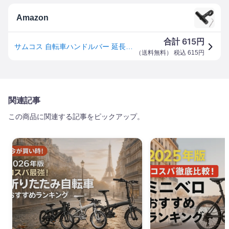
Amazon
615
合計
円
サムコス 自転車ハンドルバー 延長ブラケット 自転車ホルダー アルミ合金製 軽量 エクステンションマウント アクセサリー ホルダー 取り付け簡単
（
送料無料
） 税込
615
円
関連記事
この商品に関連する記事をピックアップ。