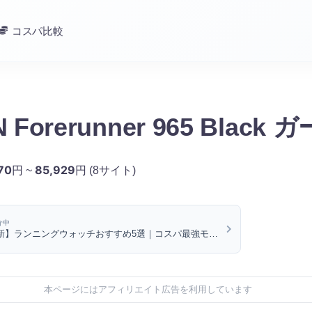
コスパ比較
 Forerunner 965 Black
70
85,929
円 ~
円
(8サイト)
介中
最新】ランニングウォッチおすすめ5選｜コスパ最強モデ
移で比較
本ページにはアフィリエイト広告を利用しています