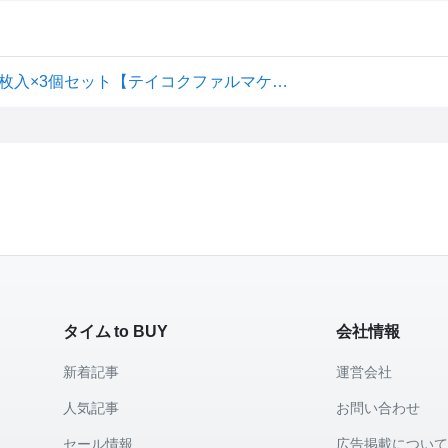
【指定医薬部外品】オムニードかぜペッタン 胸サイズ 12枚入×3個セット【テイコクファルマケア】かぜ用シート かぜの諸症状に貼って効く
タイム to BUY
会社情報
新着記事
運営会社
人気記事
お問い合わせ
セール情報
広告掲載につい