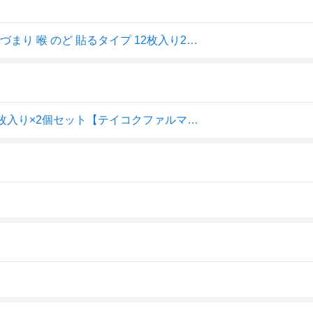
オムニード かぜペッタン 咳 せき 風邪 かぜ 鼻詰まり はなづまり 喉 のど 貼るタイプ 12枚入り2セット
【指定医薬部外品】オムニードかぜペッタン 胸サイズ12枚入り×2個セット【テイコクファルマケア】鼻づまり、くしゃみ等のかぜに伴う諸症状を緩和