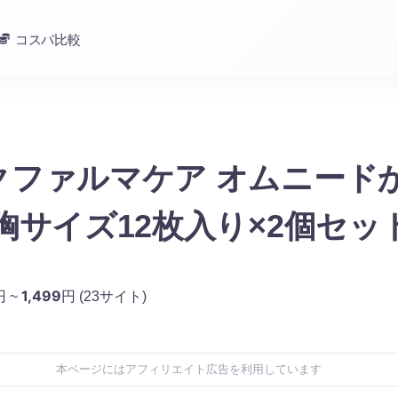
コスパ比較
クファルマケア オムニード
胸サイズ12枚入り×2個セッ
1,499
円 ~
円
(23サイト)
本ページにはアフィリエイト広告を利用しています