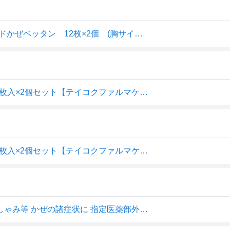
【2個セット】【メール便発送】【医薬部外品】オムニードかぜペッタン 12枚×2個 (胸サイズ：6×8cm)
【指定医薬部外品】オムニードかぜペッタン 胸サイズ 12枚入×2個セット【テイコクファルマケア】かぜ用シート かぜの諸症状に貼って効く
【指定医薬部外品】オムニードかぜペッタン 胸サイズ 12枚入×2個セット【テイコクファルマケア】かぜ用シート かぜの諸症状に貼っ
オムニード かぜペッタン 12枚入×2個セット 鼻づまり くしゃみ等 かぜの諸症状に 指定医薬部外品 送料無料