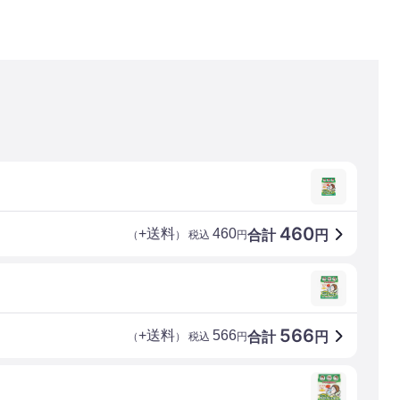
460
+送料
460
合計
円
（
） 税込
円
566
+送料
566
合計
円
（
） 税込
円