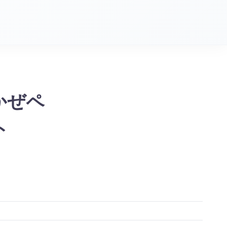
かぜペ
ト