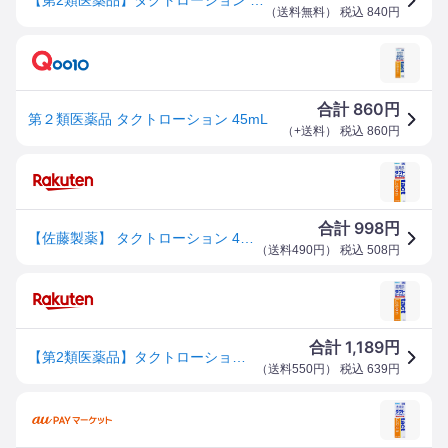
（
送料無料
） 税込
840
円
860
合計
円
第２類医薬品 タクトローション 45mL
（
+送料
） 税込
860
円
998
合計
円
【佐藤製薬】 タクトローション 45mL 【第2類医薬品】
（
送料490円
） 税込
508
円
1,189
合計
円
【第2類医薬品】タクトローション(45mL)【4987316015040】
（
送料550円
） 税込
639
円