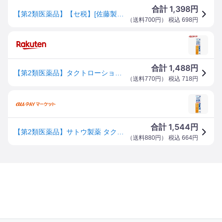
1,398
合計
円
【第2類医薬品】【セ税】[佐藤製薬]タクトローション 45ml
（
送料700円
） 税込
698
円
1,488
合計
円
【第2類医薬品】タクトローション(45ml(セルフメディケーション税制対象))【zx4】【タクト】[ノンステロイド ローション 湿疹 広範囲に塗りやすい]
（
送料770円
） 税込
718
円
1,544
合計
円
【第2類医薬品】サトウ製薬 タクトローション 45ml [佐藤製薬]
（
送料880円
） 税込
664
円