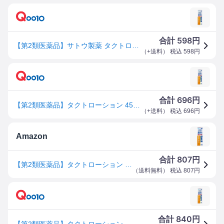
598
合計
円
【第2類医薬品】サトウ製薬 タクトローション 45ml [佐藤製薬]
（
+送料
） 税込
598
円
696
合計
円
【第2類医薬品】タクトローション 45mL 佐藤製薬 あせも かゆみ 皮膚炎 虫さされ じんましん 湿疹 かぶれ ただれ しもやけ
（
+送料
） 税込
696
円
Amazon
807
合計
円
【第2類医薬品】タクトローション 45mL
（
送料無料
） 税込
807
円
840
合計
円
【第2類医薬品】タクトローション ４５ｍｌ かゆみ 汗も 湿疹 かぶれ