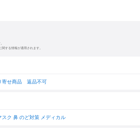
す。
に関する情報が適用されます。
り寄せ商品 返品不可
マスク 鼻 のど対策 メディカル