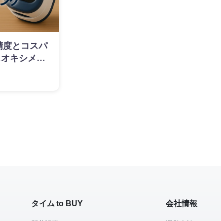
】精度とコスパ
スオキシメー
ランキング
タイム to BUY
会社情報