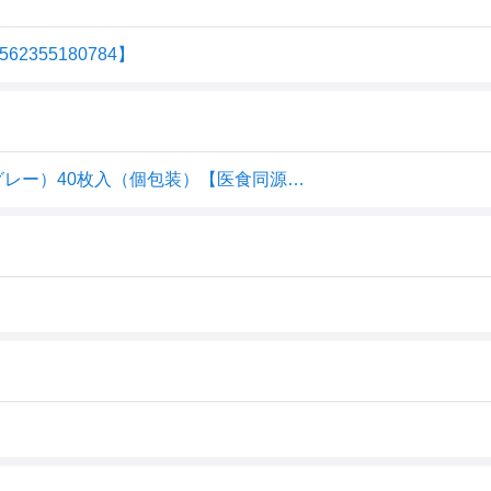
355180784】
◇スパンレース不織布カラーマスク プリーツタイプ（グレー）40枚入（個包装）【医食同源ドットコム】