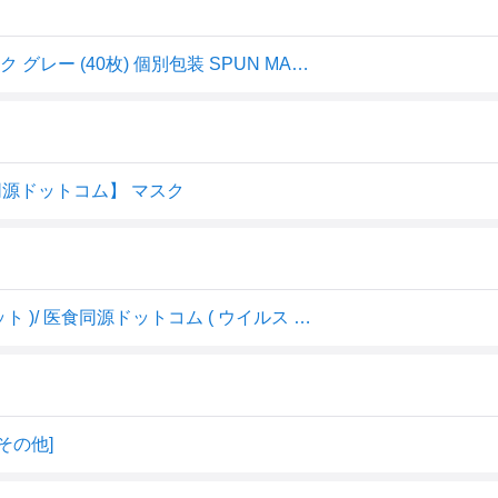
医食同源ドットコム isDG スパンレース不織布カラーマスク グレー (40枚) 個別包装 SPUN MASK 防災 備蓄
同源ドットコム】 マスク
スパンレース不織布カラーマスク グレー ( 40枚入*2箱セット )/ 医食同源ドットコム ( ウイルス 花粉 黄砂 不織布 大容量 個包装 )
その他]