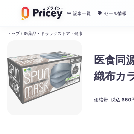
記事一覧
セール情報
トップ
/
医薬品・ドラッグストア・健康
医食同源
織布カ
660
価格帯:
税込