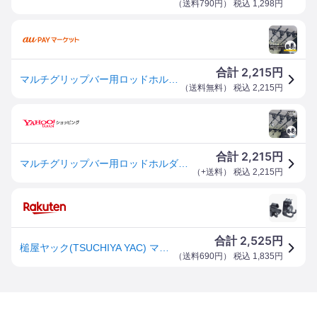
（
送料790円
） 税込
1,298
円
2,215
合計
円
マルチグリップバー用ロッドホルダー フロント リアセット 車内用バー 車載 ロッド収納 固定 釣り竿 クリップタイプ ラバーホー
（
送料無料
） 税込
2,215
円
2,215
合計
円
マルチグリップバー用ロッドホルダー フロント リアセット 車載 ロッド収納 クリップタイプ ラバーホールド UA2 VISOA ビソア 槌屋ヤック 取り寄せ商品
（
+送料
） 税込
2,215
円
2,525
合計
円
槌屋ヤック(TSUCHIYA YAC) マルチグリップバー用ロッドホルダー フロント/リアセット VISOA ブラック UA2
（
送料690円
） 税込
1,835
円