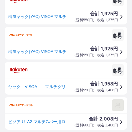
1,925
合計
円
槌屋ヤック(YAC) VISOA マルチグリップバー用ロッドホルダー U-A2 フロント+リアセット【在庫有り】
（
送料550円
） 税込
1,375
円
1,925
合計
円
槌屋ヤック(YAC) VISOA マルチグリップバー用ロッドホルダー U-A2 フロント+リアセット【在庫有り】
（
送料550円
） 税込
1,375
円
1,958
合計
円
ヤック VISOA マルチグリップバー用ロッドホルダー フロント/リアセット U-A2 YAC
（
送料550円
） 税込
1,408
円
2,008
合計
円
ビソア U−A2 マルチGバー用ロッドホルダーF/Lセット
（
送料600円
） 税込
1,408
円