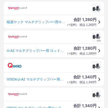
1,260
合計
円
槌屋ヤック マルチグリップバー用ロッドホルダー フロント/リアセット U-A2 (置き配可 送料450円)
（
+送料
） 税込
1,260
円
1,280
合計
円
U-A2 マルチグリップバー用 ロッドホルダー フロント/リアセット 1ピース・2ピース、ショア・オフショア用等、様々なロッドに対応 VISOA YAC
（
+送料
） 税込
1,280
円
1,340
合計
円
VISOA U-A2 マルチグリップバー用ロッドホルダー フロント/リアセット UA2VISOA
（
+送料
） 税込
1,340
円
1,340
合計
円
VISOA マルチグリップバー用ロッドホルダー フロント/ リアセット 返品種別A