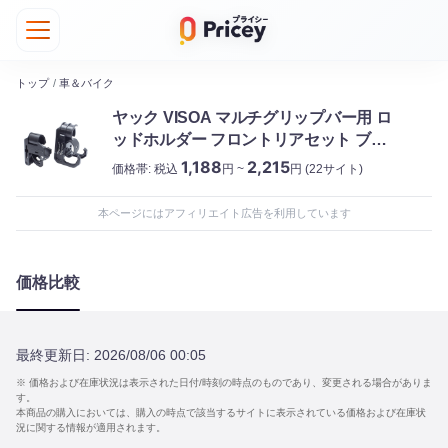
トップ
/
車＆バイク
ヤック VISOA マルチグリップバー用 ロ
ッドホルダー フロントリアセット ブラ
ック
1,188
2,215
価格帯:
税込
円 ~
円
(22サイト)
本ページにはアフィリエイト広告を利用しています
価格比較
最終更新日:
2026/08/06 00:05
※ 価格および在庫状況は表示された日付/時刻の時点のものであり、変更される場合がありま
す。
本商品の購入においては、購入の時点で該当するサイトに表示されている価格および在庫状
況に関する情報が適用されます。