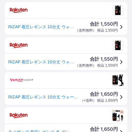
1,550
合計
円
RIZAP 着圧レギンス 10分丈 ウォームタイプ 温感素材 80デニール ブラック 黒 (L-LL) 日本製 グンゼ ライザップ
（
送料無料
） 税込
1,550
円
1,550
合計
円
RIZAP 着圧レギンス 10分丈 ウォームタイプ 温感素材 80デニール ブラック 黒 (L-LL) 日本製 グンゼ ライザップ
（
送料無料
） 税込
1,550
円
1,650
合計
円
RIZAP 着圧レギンス 10分丈 ウォームタイプ 温感素材 80デニール ブラック 黒 (M-L・L-LL) 日本製 グンゼ ライザップ (メール便送料無料) D1PK
（
+送料
） 税込
1,650
円
1,650
合計
円
ライザップ 着圧レギンス 冬 グンゼ GUNZE RIZAP ライザップ はいて歩いてカロリー消費アップ 秋冬用 ウォームタイプ RZF205 引き締め 段階着圧 暖か あったか ジム ウォーキング ライトスポーツ 加圧 ヒップアップ 美脚 美尻 脚細