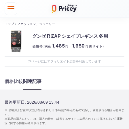
トップ
/
ファッション、ジュエリー
グンゼ RIZAP シェイプレギンス 冬用
1,485
1,650
価格帯:
税込
円 ~
円
(8サイト)
本ページにはアフィリエイト広告を利用しています
価格比較
関連記事
最終更新日:
2026/08/09 13:44
※ 価格および在庫状況は表示された日付/時刻の時点のものであり、変更される場合がありま
す。
本商品の購入においては、購入の時点で該当するサイトに表示されている価格および在庫状
況に関する情報が適用されます。