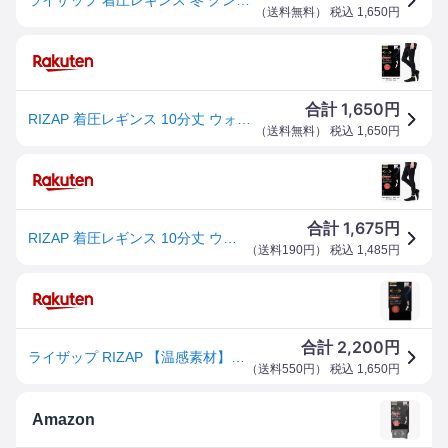
（
送料無料
） 税込
1,650
円
1,650
合計
円
RIZAP 着圧レギンス 10分丈 ウォームタイプ 温感素材 はいて歩いてカロリー消費 80デニール ブラック 黒 (M-L・L-LL) 日本製 グンゼ ライザップ (送料無料) gz-rzf205 D1PK
（
送料無料
） 税込
1,650
円
1,675
合計
円
RIZAP 着圧レギンス 10分丈 ウォームタイプ 温感素材 はいて歩いてカロリー消費 80デニール ブラック 黒 (M-L・L-LL) 日本製 グンゼ ライザップ gz-rzf205 D1PK
（
送料190円
） 税込
1,485
円
2,200
合計
円
ライザップ RIZAP 【温感素材】カロリー消費アップレギンス 10分丈 （ブラック）
（
送料550円
） 税込
1,650
円
Amazon