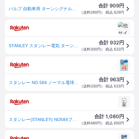
909
合計
円
バルブ 自動車用 ターンシグナルランプ 電球 12V21W 2個入り 標準クリアレンズ車 ターンシグナル球 ガラス球 スタンレー NO.584
（
送料280円
） 税込
629
円
932
合計
円
STANLEY スタンレー電気 ターンシグナルランプ[標準クリアレンズ車]用電球 ブリスターパック ウインカーバルブ 灯火類 電装系
（
送料300円
） 税込
632
円
963
合計
円
スタンレー NO.584 ノーマル電球 T20 12V 21W アンバー 2個入 ウインカー 自動車用 バルブ 電球 電装品 STANLEY
（
送料330円
） 税込
633
円
1,080
合計
円
スタンレー(STANLEY) NO584ブリスターパック12V21W 自動車 電球
（
送料480円
） 税込
600
円