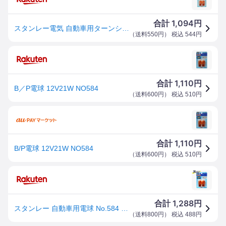
1,094
合計
円
スタンレー電気 自動車用ターンシグナルランプ 12V 21W NO.584 STANLEY
（
送料550円
） 税込
544
円
1,110
合計
円
B／P電球 12V21W NO584
（
送料600円
） 税込
510
円
1,110
合計
円
B/P電球 12V21W NO584
（
送料600円
） 税込
510
円
1,288
合計
円
スタンレー 自動車用電球 No.584 ターンシグナル球【標準クリアレンズ車】 2個入 NO584 [ブリスターパック]
（
送料800円
） 税込
488
円