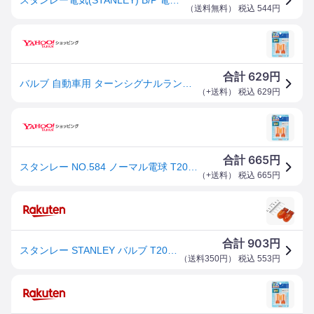
（
送料無料
） 税込
544
円
629
合計
円
バルブ 自動車用 ターンシグナルランプ 電球 12V21W 2個入り 標準クリアレンズ車 ターンシグナル球 ガラス球 スタンレー NO.584
（
+送料
） 税込
629
円
665
合計
円
スタンレー NO.584 ノーマル電球 T20 12V 21W アンバー 2個入 ウインカー 自動車用 バルブ 電球 電装品 STANLEY
（
+送料
） 税込
665
円
903
合計
円
スタンレー STANLEY バルブ T20 12V21W 2個入り アンバー NO.584 JP店
（
送料350円
） 税込
553
円