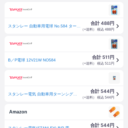
488
合計
円
スタンレー 自動車用電球 No.584 ターンシグナル球【標準クリアレンズ車】 2個入 NO584 [ブリスターパック] 爆買
（
+送料
） 税込
488
円
511
合計
円
B／P電球 12V21W NO584
（
+送料
） 税込
511
円
544
合計
円
スタンレー電気 自動車用ターンシグナルランプ 12V 21W STANLEY NO.584 返品種別A
（
+送料
） 税込
544
円
Amazon
544
合計
円
スタンレー電気(STANLEY) B/P 電球 12V21W アンバー NO584