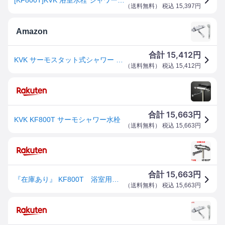
（
送料無料
） 税込
15,397
円
Amazon
15,412
合計
円
KVK サーモスタット式シャワー KF800T
（
送料無料
） 税込
15,412
円
15,663
合計
円
KVK KF800T サーモシャワー水栓
（
送料無料
） 税込
15,663
円
15,663
合計
円
『在庫あり』 KF800T 浴室用水栓 KVK サーモスタット式シャワー [☆2]
（
送料無料
） 税込
15,663
円