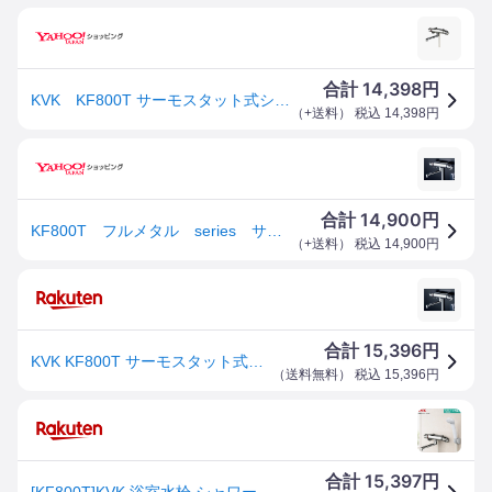
14,398
合計
円
KVK KF800T サーモスタット式シャワー 吐水口170mm
（
+送料
） 税込
14,398
円
14,900
合計
円
KF800T フルメタル series サーモスタット式シャワー KF800T :
（
+送料
） 税込
14,900
円
15,396
合計
円
KVK KF800T サーモスタット式シャワー 170mmパイプ付 クランク芯々110〜210mm シャワーヘッドグレー シャワーホースグレー1.6m グレーハンガー 混合水栓 湯水
（
送料無料
） 税込
15,396
円
15,397
合計
円
[KF800T]KVK 浴室水栓 シャワー水栓 サーモスタットシャワー金具（壁付きタイプ） 逆止弁 快適節水シャワー 蛇口 【送料無料】 壁付タイプ おしゃれ