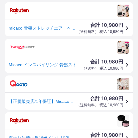
10,980
合計
円
micaco 骨盤ストレッチエアーベルト ★300円クーポン付★最大20％OFF★ Micaco インスパイリング 骨盤ストレッチエアーベルト PSA-100 送料無料 ミカコ インスパイリング 骨盤 骨盤ストレッチエアベルト 骨盤ケア 腹圧 骨盤 ベルト RSL発送 rlt 60s ert rew
（
送料無料
） 税込
10,980
円
10,980
合計
円
Micaco インスパイリング 骨盤ストレッチエアーベルト PSA-100 ブラック ピンク ミカコ 骨盤 骨盤ストレッチエアベルト 骨盤ケア 骨盤ベルト 60s ert
（
+送料
） 税込
10,980
円
10,980
合計
円
【正規販売店/1年保証】Micaco 骨盤ストレッチエアーベルト (送料無料) 骨盤補正 ストレッチ エアーベルト 加圧トレーニング ケア 筋肉 筋膜 仙骨 リリース ながら 運動 ミカコ 美脚
（
送料無料
） 税込
10,980
円
10,980
合計
円
夏太り対策に得得ポイント10倍Micacoインスパイリング 骨盤ストレッチエアーベルトゆるめる整える引き締める骨盤インスパイリングメソッドを3ステップで再現巻くだけカンタン1回たったの10分コードレスだから家事やくつろぎながら家中どこでもOK得得プレゼント中