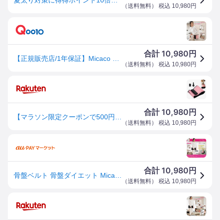
（
送料無料
） 税込
10,980
円
10,980
合計
円
【正規販売店/1年保証】Micaco 骨盤ストレッチエアーベルト (送料無料) 骨盤補正 ストレッチ エアーベルト 加圧トレーニング ケア 筋肉 筋膜 仙骨 リリース ながら 運動 ミカコ 美脚
（
送料無料
） 税込
10,980
円
10,980
合計
円
【マラソン限定クーポンで500円OFF!】骨盤ベルト 骨盤矯正 産後 Micaco 骨盤ストレッチエアーベルト ストレッチ ケアー 骨盤サポーター スッキリボディ 整える スタイルアップ
（
送料無料
） 税込
10,980
円
10,980
合計
円
骨盤ベルト 骨盤ダイエット Micacoインスパイリング 骨盤ストレッチエアーベルト
（
送料無料
） 税込
10,980
円