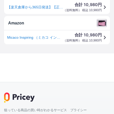
10,980
合計
円
【楽天倉庫から365日発送】【正規販売代理店/保証期間1年】Micaco インスパイリング 骨盤ストレッチエアーベルト ミカコ micaco inspiring 充電式骨盤エアーベルト ストレッチ 骨盤ベルト 骨盤エクササイズ 骨盤ケア PSA-100 [ジヴァスタジオ][ポイント10倍][B]
（
送料無料
） 税込
10,980
円
Amazon
10,980
合計
円
Micaco Inspiring （ミカコ インスパイリング） 骨盤ストレッチエアーベルト Micaco インスパイリング ／骨盤ケアアイテム （ピンク）
（
送料無料
） 税込
10,980
円
狙っている商品の買い時がわかるサービス プライシー