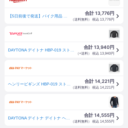
13,776
合計
円
【5日前後で発送】バイク用品 ウェアDAYTONA デイトナ HBP019ストレッチプロテクターインナー M18801 4909449566220
（
送料無料
） 税込
13,776
円
13,940
合計
円
DAYTONA デイトナ HBP-019 ストレッチインナープロテクター ブラック サイズM D18801(2506261)
（
+送料
） 税込
13,940
円
14,221
合計
円
ヘンリービギンズ HBP-019 ストレッチインナープロテクター(ブラック) サイズ M HenlyBegins
（
送料無料
） 税込
14,221
円
14,555
合計
円
DAYTONA デイトナ デイトナ ヘンリービギンズ SAS-TEC (サステック) バイク用 インナー プロテクター Mサイズ
（
送料無料
） 税込
14,555
円