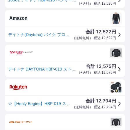
（
+送料
） 税込
12,520
円
Amazon
12,522
合計
円
デイトナ(Daytona) バイク プロテクター インナー ウェア CE規格 JMCA推奨 瞬間硬化 ストレッチ生地 HBP-019 ブラック Mサイズ 18801
（
送料無料
） 税込
12,522
円
12,575
合計
円
デイトナ DAYTONA HBP-019 ストレッチインナープロテクター ブラック サイズM
（
+送料
） 税込
12,575
円
12,794
合計
円
☆【Henly Begins】HBP-019 ストレッチインナープロテクター胸 肘 背中 脊髄 チェスト エルボー バックプロテクター DAYTONA デイトナ ヘンリービギンズ【バイク用品】
（
送料無料
） 税込
12,794
円