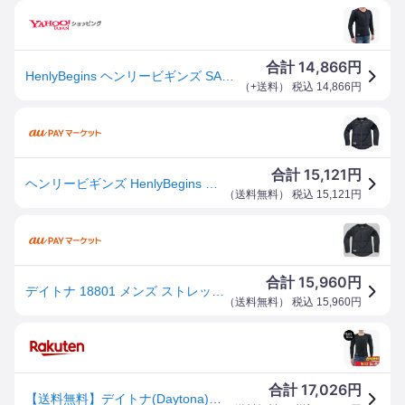
14,866
合計
円
HenlyBegins ヘンリービギンズ SAS-TEC (サステック) インナー プロテクター サイズ：M その他上半身プロテクター
（
+送料
） 税込
14,866
円
15,121
合計
円
ヘンリービギンズ HenlyBegins HBP-019 ストレッチプロテクターインナー Mサイズ WO店
（
送料無料
） 税込
15,121
円
15,960
合計
円
デイトナ 18801 メンズ ストレッチインナープロテクター(ブラック・サイズ:M)DAYTONA HBP-019[18801]
（
送料無料
） 税込
15,960
円
17,026
合計
円
【送料無料】デイトナ(Daytona) バイク プロテクター インナー ウェア CE規格 JMCA推奨 瞬間硬化 ストレッチ生地 HBP-019 ブラック Mサイズ 18801