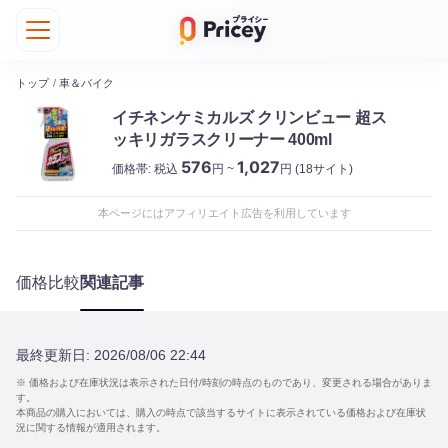
トップ
/
車＆バイク
イチネンケミカルズ クリンビュー 超ス
ッキリガラスクリーナー 400ml
576
1,027
価格帯:
税込
円 ~
円
(18サイト)
本ページにはアフィリエイト広告を利用しています
価格比較
関連記事
最終更新日:
2026/08/06 22:44
※ 価格および在庫状況は表示された日付/時刻の時点のものであり、変更される場合がありま
す。
本商品の購入においては、購入の時点で該当するサイトに表示されている価格および在庫状
況に関する情報が適用されます。