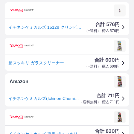
576
合計
円
イチネンケミカルズ 15128 クリンビュー 超スッキリ ガラスクリーナー 400ml
（
+送料
） 税込
576
円
600
合計
円
超スッキリ ガラスクリーナー
（
+送料
） 税込
600
円
Amazon
711
合計
円
イチネンケミカルズ(Ichinen Chemicals) 車用 ガラスクリーナー クリンビュー 超スッキリガラスクリーナー 400ml 15128 高級アルコール配合 速乾性タイプ 2度拭き不要
（
送料無料
） 税込
711
円
820
合計
円
イチネンケミカルズ 車用 超スッキリ ガラスクリーナー 15128