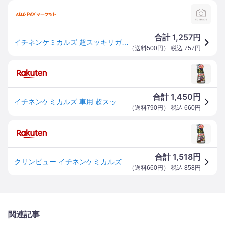
1,257
合計
円
イチネンケミカルズ 超スッキリガラスクリーナー 15128 WO店
（
送料500円
） 税込
757
円
1,450
合計
円
イチネンケミカルズ 車用 超スッキリ ガラスクリーナー 15128
（
送料790円
） 税込
660
円
1,518
合計
円
クリンビュー イチネンケミカルズ 超スッキリ ガラスクリーナー その他洗車用品 ケミカル
（
送料660円
） 税込
858
円
関連記事