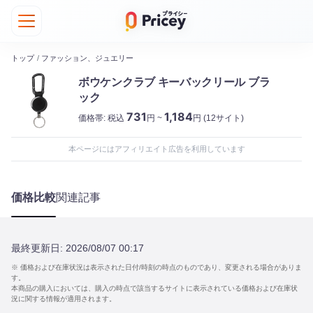
トップ
/
ファッション、ジュエリー
ボウケンクラブ キーバックリール ブラ
ック
731
1,184
価格帯:
税込
円 ~
円
(12サイト)
本ページにはアフィリエイト広告を利用しています
価格比較
関連記事
最終更新日:
2026/08/07 00:17
※ 価格および在庫状況は表示された日付/時刻の時点のものであり、変更される場合がありま
す。
本商品の購入においては、購入の時点で該当するサイトに表示されている価格および在庫状
況に関する情報が適用されます。