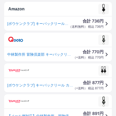
Amazon
736
合計
円
[ボウケンクラブ] キーバックリール カラビナ付 太PE 120cm KR-04 ブラック
（
送料無料
） 税込
736
円
770
合計
円
中林製作所 冒険倶楽部 キーバックリール太PE 120cmカラビナ付 KR-04
（
+送料
） 税込
770
円
877
合計
円
[ボウケンクラブ] キーバックリール カラビナ付 太PE 120cm KR-04 ブラック
（
+送料
） 税込
877
円
891
合計
円
【メール便対応】中林製作所 冒険倶楽部工房 キーバックリールカラビナ付き太PE 120cm 【品番：KR-04】