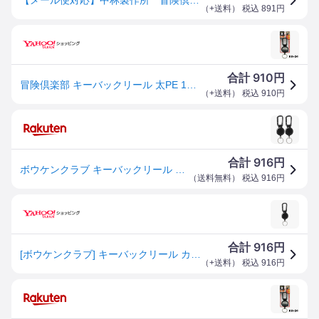
（
+送料
） 税込
891
円
910
合計
円
冒険倶楽部 キーバックリール 太PE 120cm カラビナ付 KR-04 中村製作所
（
+送料
） 税込
910
円
916
合計
円
ボウケンクラブ キーバックリール カラビナ付 太PE 120cm KR-04 ブラック
（
送料無料
） 税込
916
円
916
合計
円
[ボウケンクラブ] キーバックリール カラビナ付 太PE 120cm KR-04 ブラック
（
+送料
） 税込
916
円