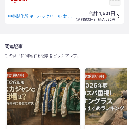
1,531
合計
円
中林製作所 キーバックリール 太 PE120cm カラビナ付き KR-04 1点
（
送料800円
） 税込
731
円
関連記事
この商品に関連する記事をピックアップ。