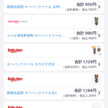
950
合計
円
冒険倶楽部 キーバックリール 太PE 120cm カラビナ付 KR-04 中村製作所
（
送料無料
） 税込
950
円
990
合計
円
メール便送料無料 キーバックリール 太PE 120cm カラビナ付 KR-04 冒険倶楽部工房
（
+送料
） 税込
990
円
1,129
合計
円
キーバックリール カラビナ付き 太 PE 120cm KR-04 RCP 軽量 鍵 カギ キーバックリール 便利グッズ ネコポス対応
（
送料300円
） 税込
829
円
1,184
合計
円
冒険倶楽部 キーバックリール太120CMカラビナ付 KR−04
（
送料無料
） 税込
1,184
円