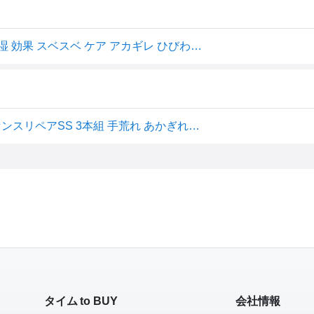
リピーター続出！大人気のハンドクリーム 手の美容液 保湿 効果 スベスベ ケア アカギレ ひびわれ 血行促進 コラーゲン ヒアルロン酸配 プレゼント 母の日 無香料 ●Papilio パピリオ ハンドマッサージエッセンスリペアSS 3本組
Papilio パピリオ ハンドクリーム ハンドマッサージエッセンスリペアSS 3本組 手荒れ あかぎれ ハンドケア 全身 保湿 無香料 医薬部外品
タイム to BUY
会社情報