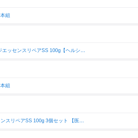
3本組
【即納】【3個セット】パピリオ Papilio ハンドマッサージエッセンスリペアSS 100g【ヘルシ価格】 薬用化粧品 医薬部外品 ハンドクリーム リップトリートメント 制汗スプレー
3本組
Papilio パピリオ ハンドクリーム ハンドマッサージエッセンスリペアSS 100g 3個セット 【医薬部外品】薬用 手の美容液 保湿 あかぎれ ひび割れ 手荒れ 乾燥肌