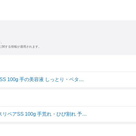
す。
に関する情報が適用されます。
パピリオ公式 Papilio ハンドマッサージエッセンスリペアSS 100g 手の美容液 しっとり・ベタつかない 角質ケア 和漢の粒
薬用ハンドクリーム パピリオハンドマッサージエッセンスリペアSS 100g 手荒れ・ひび割れ 予防に / べたつかない ハンドクリーム papilio【 無香料 / 医薬部外品 / パピリオ化粧品 】乾燥対策【ポイント消化】