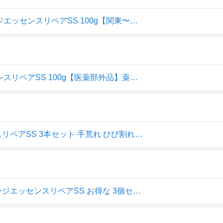
【即納】【2個セット】パピリオ Papilio ハンドマッサージエッセンスリペアSS 100g【関東〜中部送料無料】【ヘルシ価格】 ハンドクリーム 薬用化粧品 医薬部外品 リップトリートメント 制汗スプレー
【3個セット】Papilio パピリオ ハンドマッサージエッセンスリペアSS 100g【医薬部外品】薬用 手の美容液保湿 あかぎれ ひび割れ 手荒れ 乾燥肌
薬用ハンドクリームパピリオハンドマッサージエッセンスリペアSS 3本セット 手荒れ ひび割れ 予防 べたつかない ハンドクリーム papilio 無香料 医薬部外品
薬用ハンドクリーム【送料無料】パピリオハンドマッサージエッセンスリペアSS お得な 3個セット 手荒れ・ひび割れ 予防に / べたつかない ハンドクリーム papilio【 無香料 / 医薬部外品 / パピリオ化粧品 】【ポイント消化】