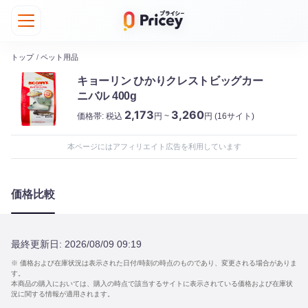
トップ
/
ペット用品
キョーリン ひかりクレストビッグカー
ニバル 400g
2,173
3,260
価格帯:
税込
円 ~
円
(16サイト)
本ページにはアフィリエイト広告を利用しています
価格比較
最終更新日:
2026/08/09 09:19
※ 価格および在庫状況は表示された日付/時刻の時点のものであり、変更される場合がありま
す。
本商品の購入においては、購入の時点で該当するサイトに表示されている価格および在庫状
況に関する情報が適用されます。