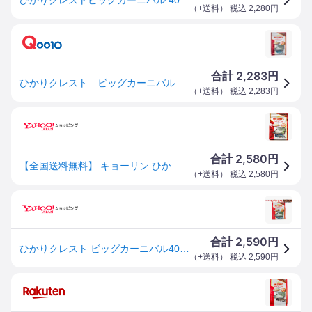
（
+送料
） 税込
2,280
円
2,283
合計
円
ひかりクレスト ビッグカーニバル ４００ｇ 大型魚 アロワナ 餌 エサ えさ お一人様２０点限り ＣＲＣ10―41―55―00―00
（
+送料
） 税込
2,283
円
2,580
合計
円
【全国送料無料】 キョーリン ひかりクレスト ビッグカーニバル 400g まとめ有
（
+送料
） 税込
2,580
円
2,590
合計
円
ひかりクレスト ビッグカーニバル400g キョーリン 浮上性 大型肉食魚 アロワナ 熱帯魚 淡水魚
（
+送料
） 税込
2,590
円