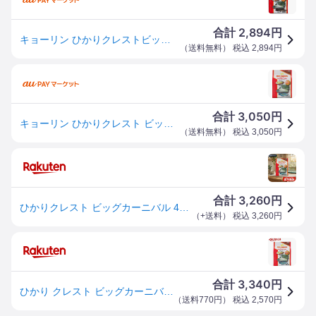
2,894
合計
円
キョーリン ひかりクレストビッグカーニバル 400g
（
送料無料
） 税込
2,894
円
3,050
合計
円
キョーリン ひかりクレスト ビッグカーニバル 400g
（
送料無料
） 税込
3,050
円
3,260
合計
円
ひかりクレスト ビッグカーニバル 400g 大型肉食魚用フード アロワナ ガーパイク オスカー 浮上性 スティックタイプ キョーリン 日本製 国産 魚 エサ 餌 アクアリウム 観賞魚用 浮上性フード
（
+送料
） 税込
3,260
円
3,340
合計
円
ひかり クレスト ビッグカーニバル(400g)【ひかり】
（
送料770円
） 税込
2,570
円