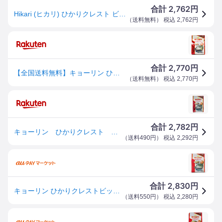
2,762
合計
円
Hikari (ヒカリ) ひかりクレスト ビッグカーニバル 大型肉食魚用 国産 400g
（
送料無料
） 税込
2,762
円
2,770
合計
円
【全国送料無料】キョーリン ひかりクレスト ビッグカーニバル 400g (まとめ有)
（
送料無料
） 税込
2,770
円
2,782
合計
円
キョーリン ひかりクレスト ビッグカーニバル 400g 大型魚 アロワナ 餌 エサ えさ お一人様20点限り 関東当日便
（
送料490円
） 税込
2,292
円
2,830
合計
円
キョーリン ひかりクレストビッグカーニバル 400g 返品種別B
（
送料550円
） 税込
2,280
円