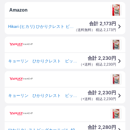
Amazon
2,173
合計
円
Hikari (ヒカリ) ひかりクレスト ビッグカーニバル 大型肉食魚用 国産 400g
（
送料無料
） 税込
2,173
円
2,230
合計
円
キョーリン ひかりクレスト ビッグカーニバル ４００ｇ 大型魚 アロワナ 餌 エサ えさ お一人様２０点限り
（
+送料
） 税込
2,230
円
2,230
合計
円
キョーリン ひかりクレスト ビッグカーニバル ４００ｇ 大型魚 アロワナ 餌 エサ えさ お一人様２０点限り
（
+送料
） 税込
2,230
円
2,280
合計
円
ひかりクレストビッグカーニバル 400g キョーリン 返品種別B