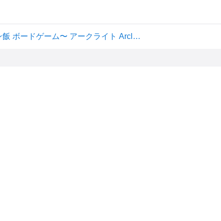
【新品】1週間以内発送 モンスターイーター 〜ダンジョン飯 ボードゲーム〜 アークライト Arclight だんじょんめし おも