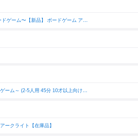
4542325120682:モンスターイーター 〜ダンジョン飯 ボードゲーム〜【新品】 ボードゲーム アナログゲーム テーブルゲ
アークライト モンスターイーター ～ダンジョン飯 ボードゲーム～ (2-5人用 45分 10才以上向け) ボードゲーム
 アークライト【在庫品】