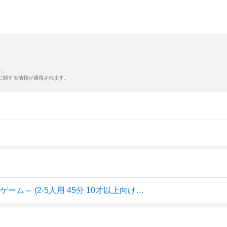
す。
に関する情報が適用されます。
アークライト モンスターイーター ～ダンジョン飯 ボードゲーム～ (2-5人用 45分 10才以上向け) ボードゲーム