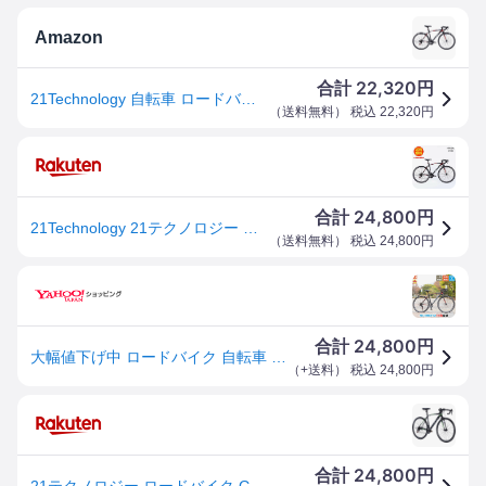
Amazon
22,320
合計
円
21Technology 自転車 ロードバイク GT100S マットブラック/レッド 700x28cタイヤ シマノ14段変速ギヤ ドロップハンドル 補助ブレーキ付き 前後キャリパーブレーキ
（
送料無料
） 税込
22,320
円
24,800
合計
円
21Technology 21テクノロジー 自転車 クロスバイク GT100S マットブラック/レッド ロードバイク 700×28C 変速 ギア付 ドロップハンドル shimano 街乗り シティサイクル シマノ製14段変速 軽量 通勤 通学
（
送料無料
） 税込
24,800
円
24,800
合計
円
大幅値下げ中 ロードバイク 自転車 シマノ製14段変速 700C 700×28C スタンド付き おすすめ 初心者 女性 人気 軽量 通勤 通学 スポーツ自転車 安い GT100S
（
+送料
） 税込
24,800
円
24,800
合計
円
21テクノロジー ロードバイク GT100S700x28c タイヤ シマノ14段変速 ドロップハンドル 補助ブレーキ付き 前後キャリパーブレーキ付き 初心者【自転車】3色