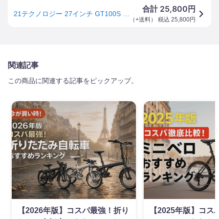
25,800
合計
円
21テクノロジー 27インチ GT100S マットブラック/レッド 自転車 ロードバイク 700×28c シマノ製14段変速
（
+送料
） 税込
25,800
円
関連記事
この商品に関連する記事をピックアップ。
【2026年版】コスパ最強！折り
【2025年版】コ