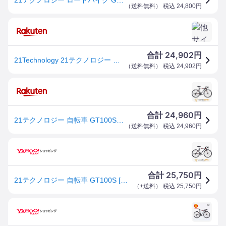
（
送料無料
） 税込
24,800
円
24,902
合計
円
21Technology 21テクノロジー 自転車 クロスバイク GT100S マットブラック/レッド ロードバイク 700×28C 変速 ギア付 ドロップハンドル shimano 街乗り シティサイクル シマノ製14段変速 軽量 通勤 通学
（
送料無料
） 税込
24,902
円
24,960
合計
円
21テクノロジー 自転車 GT100S [マットブラック/レッド] ロードバイク 700×28c シマノ製14段変速 補助ブレーキ付 軽量 自転車 初心者 女性 通勤 通学 誕生日 プレゼント サイクル
（
送料無料
） 税込
24,960
円
25,750
合計
円
21テクノロジー 自転車 GT100S [マットブラック/レッド] ロードバイク 700×28c シマノ製14段変速 補助ブレーキ付 軽量 サイクル
（
+送料
） 税込
25,750
円