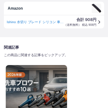
Amazon
908
合計
円
Ishino 水切り ブレード シリコン 車 カー 用品 ガラス ボディ サイドミラー 水滴 除去 拭き取り 洗車 ハンディ MC-KIRIMIZU
（
送料無料
） 税込
908
円
関連記事
この商品に関連する記事をピックアップ。