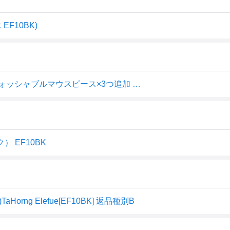
EF10BK)
TAHORNG エレフエ EF10 ブラック 電子リコーダー + ウォッシャブルマウスピース×3つ追加 ＋ クリーニングクロス セット
 EF10BK
ng Elefue[EF10BK] 返品種別B