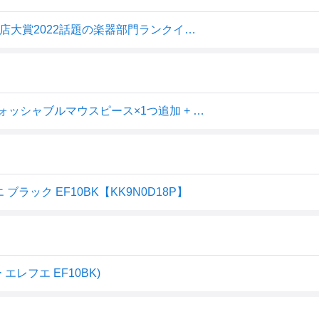
電子リコーダー Elefue エレフエ EF10BK ブラック【楽器店大賞2022話題の楽器部門ランクイン】TAHORNG タホーン EF-10
TAHORNG エレフエ EF10 ブラック 電子リコーダー + ウォッシャブルマウスピース×1つ追加 + クリーニングクロス セット
 ブラック EF10BK【KK9N0D18P】
 エレフエ EF10BK)