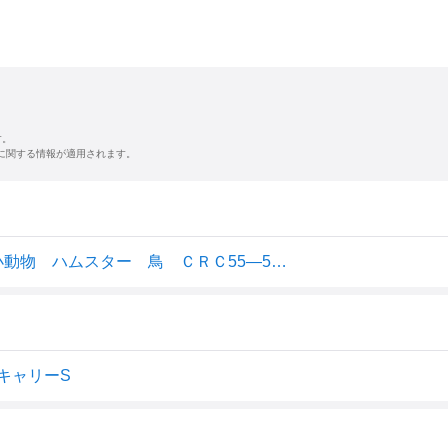
す。
に関する情報が適用されます。
三晃商会 いっしょにおでかけ ウィズキャリー Ｓ 小動物 ハムスター 鳥 ＣＲＣ55―55―00―00―00
ズキャリーS