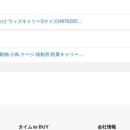
三晃商会 ハムスター・小鳥用キャリー！いっしょにおでかけ ウィズキャリーSサイズ(4976285200304)
三晃商会 いっしょにおでかけ ウィズキャリー Sサイズ 小動物 小鳥 ケージ 移動用 軽量キャリー おでかけ 通院 お掃除
タイム to BUY
会社情報