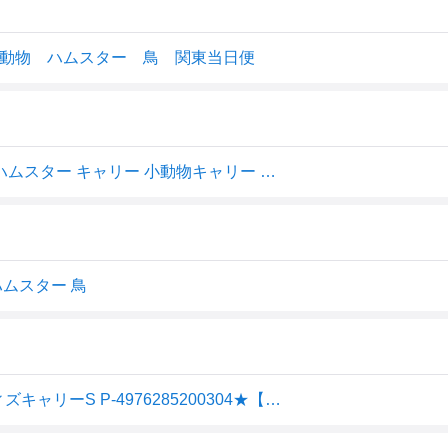
小動物 ハムスター 鳥 関東当日便
◇三晃商会 K03 いっしょにおでかけ ウィズキャリー S | ハムスター キャリー 小動物キャリー 鳥 キャリー 軽量キャリー お出かけキャリー ペットキャリー 通院キャリー キャリーバッグ 移動キャリー 透明キャリー 小鳥キャリー お掃除キャリー 深型キャリー
ハムスター 鳥
三晃商会【ペット用品】 K03 いっしょにおでかけ ウィズキャリーS P-4976285200304★【K03】