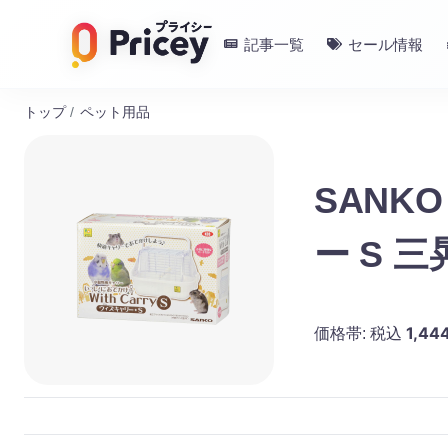
記事一覧
セール情報
トップ
/
ペット用品
SANK
ー S 
1,44
価格帯:
税込