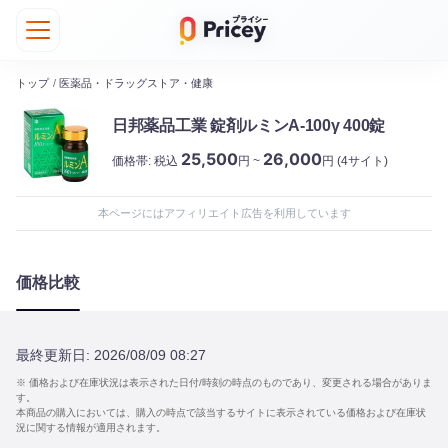
トップ
/
医薬品・ドラッグストア・健康
日邦薬品工業 錠剤ルミンA-100γ 400錠
25,500
26,000
価格帯:
税込
円 ~
円
(4サイト)
本ページにはアフィリエイト広告を利用しています
価格比較
最終更新日:
2026/08/09 08:27
※ 価格および在庫状況は表示された日付/時刻の時点のものであり、変更される場合がありま
す。
本商品の購入においては、購入の時点で該当するサイトに表示されている価格および在庫状
況に関する情報が適用されます。