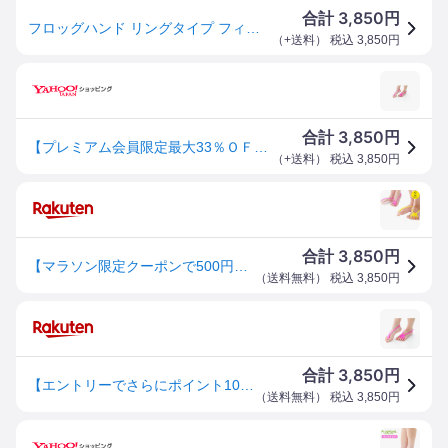
3,850
合計
円
フロッグハンド リングタイプ フィットフィンガートレーニング FIT FINGER TRAINING Frog Hand メール便無料(DM)
（
+送料
） 税込
3,850
円
3,850
合計
円
【プレミアム会員限定最大33％ＯＦＦセール中】FrogHand フロッグハンド リングタイプ
（
+送料
） 税込
3,850
円
3,850
合計
円
【マラソン限定クーポンで500円OFF!】フロッグハンド リングタイプorミニタイプ トレーニングチューブ 足指運動 室内トレーニング Frog Hand
（
送料無料
） 税込
3,850
円
3,850
合計
円
【エントリーでさらにポイント10倍 8月11日01:59まで】【送料無料】【プレゼント付】FrogHand フロッグハンド リングタイプ ながら運動 ストレッチ
（
送料無料
） 税込
3,850
円