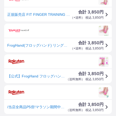
3,850
合計
円
正規販売店 FIT FINGER TRAINING Frog Hand フィットフィンガートレーニング フロッグハンド リングタイプ /メール便無料(DM)
（
+送料
） 税込
3,850
円
3,850
合計
円
FrogHand(フロッグハンド) リングタイプ トレーニングチューブ (ピンク)(ゆうパケット送料無料) 爆買
（
+送料
） 税込
3,850
円
3,850
合計
円
【公式】FrogHand フロッグハンド【リング】 リングタイプ 24cm以上 25cm 26cm 27cm 28cm 男性 メンズ 大きい足 外反母趾 扁平足 むくみ 浮き指 ながら 足指トレーニング 足指 トレーニング 2個入 ふくらはぎ 公式
（
送料無料
） 税込
3,850
円
3,850
合計
円
/当店全商品P5倍!マラソン期間中！要エントリー/FrogHand(フロッグハンド) リングタイプ トレーニングチューブ (ピンク) メーカー公認 正規品販売店(ゆうパケット送料無料)
（
送料無料
） 税込
3,850
円