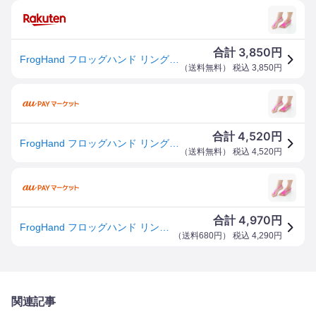
3,850
合計
円
FrogHand フロッグハンド リングタイプ ながら運動 ストレッチ
（
送料無料
） 税込
3,850
円
4,520
合計
円
FrogHand フロッグハンド リングタイプ【メール便送料無料】
（
送料無料
） 税込
4,520
円
4,970
合計
円
FrogHand フロッグハンド リングタイプ 着けるだけ 足のリハビリ 足指の運動 踏ん張る力 姿勢矯正
（
送料680円
） 税込
4,290
円
関連記事