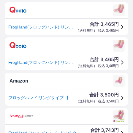
3,465
合計
円
FrogHand(フロッグハンド) リングタイプ トレーニングチューブ (ピンク)
（
送料無料
） 税込
3,465
円
3,465
合計
円
FrogHand(フロッグハンド) リングタイプ トレーニングチューブ (ピンク)
（
送料無料
） 税込
3,465
円
Amazon
3,500
合計
円
フロッグハンド リングタイプ 【公式正規品】ながら足指トレーニング 男女兼用 24-28cm デスクワーク・家事中OK 健康運動指導士監修
（
送料無料
） 税込
3,500
円
3,743
合計
円
FrogHand フロッグハンド リング タイプ (ストレッチ エクササイズ トレーニング リハビリ ふくらはぎ 足指 足首 )(送料無料)