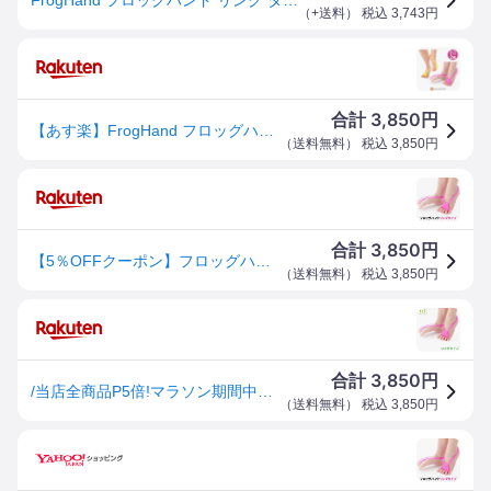
（
+送料
） 税込
3,743
円
3,850
合計
円
【あす楽】FrogHand フロッグハンド リング タイプ リングタイプミニ 足 指 トレーニング 広げる 足指セパレーター トレーニング器具 筋トレ ストレッチ リハビリ ふくらはぎ FFT 送料無料 ギフト プレゼント
（
送料無料
） 税込
3,850
円
3,850
合計
円
【5％OFFクーポン】フロッグハンド リングタイプ フィットフィンガートレーニング FIT FINGER TRAINING Frog Hand【ポイント3倍】【0818】【メール便送料無料】【DM】
（
送料無料
） 税込
3,850
円
3,850
合計
円
/当店全商品P5倍!マラソン期間中！要エントリー/FrogHand(フロッグハンド) リングタイプ トレーニングチューブ (ピンク)(ゆうパケット送料無料)
（
送料無料
） 税込
3,850
円