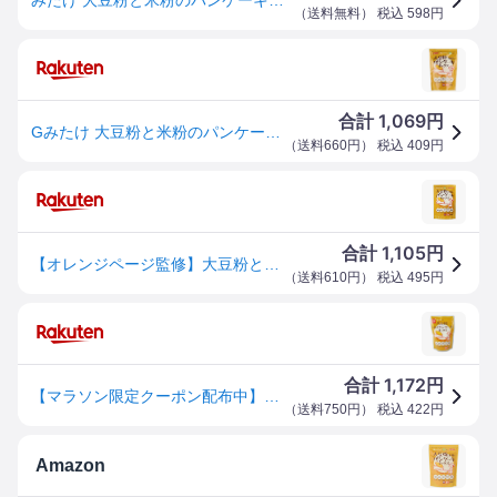
（
送料無料
） 税込
598
円
1,069
合計
円
Gみたけ 大豆粉と米粉のパンケーキミックス 200g
（
送料660円
） 税込
409
円
1,105
合計
円
【オレンジページ監修】大豆粉と米粉のパンケーキミックス / 200g【 富澤商店 公式 】
（
送料610円
） 税込
495
円
1,172
合計
円
【マラソン限定クーポン配布中】みたけ食品工業 大豆粉と米粉のパンケーキミックス 200g
（
送料750円
） 税込
422
円
Amazon