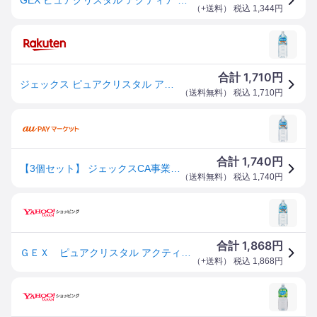
（
+送料
） 税込
1,344
円
1,710
合計
円
ジェックス ピュアクリスタル アクティア 犬・猫用 2L
（
送料無料
） 税込
1,710
円
1,740
合計
円
【3個セット】 ジェックスCA事業部 ピュアクリスタル アクティア 2L
（
送料無料
） 税込
1,740
円
1,868
合計
円
ＧＥＸ ピュアクリスタル アクティア ２Ｌ×６ 犬 ペットウォーター ドリンク お一人様１点限り
（
+送料
） 税込
1,868
円