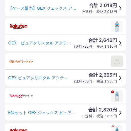
2,018
合計
円
【ケース販売】GEX ジェックス アクティア(ペット用飲料) 2L×6(4972547923042×6) 爆買
（
+送料
） 税込
2,018
円
2,646
合計
円
GEX ピュアクリスタル アクティア 2L×6 犬 ペットウォーター ドリンク お一人様1点限り
（
送料730円
） 税込
1,916
円
2,665
合計
円
GEX ピュアクリスタル アクティア 2L×6 犬 ペットウォーター ドリンク お一人様1点限り ドッグフード
（
送料730円
） 税込
1,935
円
2,820
合計
円
6個セット GEX ジェックス ピュアクリスタル アクティア 2L
（
+送料
） 税込
2,820
円