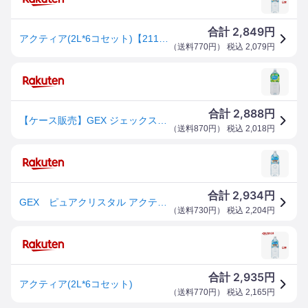
2,849
合計
円
アクティア(2L*6コセット)【2112_mtmr】
（
送料770円
） 税込
2,079
円
2,888
合計
円
【ケース販売】GEX ジェックス アクティア(ペット用飲料) 2L×6(4972547923042×6)
（
送料870円
） 税込
2,018
円
2,934
合計
円
GEX ピュアクリスタル アクティア 2L×6 犬 ペットウォーター ドリンク お一人様1点限り 関東当日便
（
送料730円
） 税込
2,204
円
2,935
合計
円
アクティア(2L*6コセット)
（
送料770円
） 税込
2,165
円