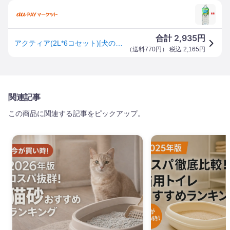
2,935
合計
円
アクティア(2L*6コセット)[犬のおやつ・サプリメント]
（
送料770円
） 税込
2,165
円
関連記事
この商品に関連する記事をピックアップ。