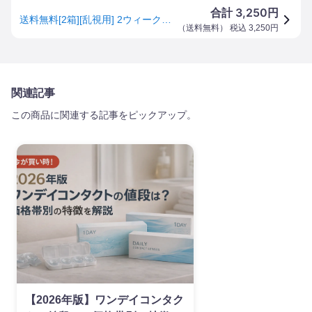
3,250
合計
円
送料無料[2箱][乱視用] 2ウィークピュアうるおいプラス乱視用 2箱セット 1箱6枚入り 2週間使い捨て ツーウィークピュア乱視用 ツーウィーク ピュア うるおい プラス 2weekpure シード コンタクト 乱視 コンタクトレンズ 2week seed
（
送料無料
） 税込
3,250
円
関連記事
この商品に関連する記事をピックアップ。
【2026年版】ワンデイコンタク