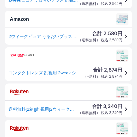
（
送料無料
） 税込
2,565
円
Amazon
2,580
合計
円
2ウィークピュア うるおいプラス 【BC】8.6【PWR】-3.75【DIA】14.2 2箱セット
（
送料無料
） 税込
2,580
円
2,874
合計
円
コンタクトレンズ 乱視用 2week シード 2ウィークピュアうるおいプラス乱視用 2箱 トーリック 2週間使い捨て 送料無料 SEED
（
+送料
） 税込
2,874
円
3,240
合計
円
送料無料[2箱][乱視用]2ウィークピュアうるおいプラス乱視用 2箱セット 1箱6枚入り 2週間使い捨て ツーウィーク ピュア うるおい プラス 2weekpure シード コンタクト 乱視 2week コンタクトレンズ seed 2ウィーク トーリック
（
送料無料
） 税込
3,240
円