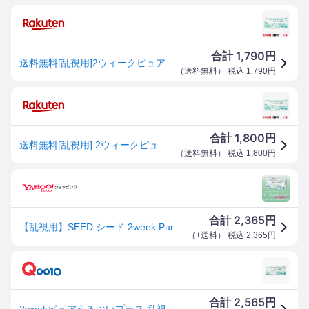
1,790
合計
円
送料無料[乱視用]2ウィークピュアうるおいプラス乱視用 1箱6枚入り 2週間使い捨て ツーウィーク ピュア うるおい プラス 2weekpure シード コンタクト 乱視 2week コンタクトレンズ seed 2ウィーク トーリック
（
送料無料
） 税込
1,790
円
1,800
合計
円
送料無料[乱視用] 2ウィークピュアうるおいプラス乱視用 1箱6枚入り 2週間使い捨て ツーウィークピュア乱視用 ツーウィーク ピュア うるおい プラス 2weekpure シード コンタクト 乱視 コンタクトレンズ 2week 乱視用 seed
（
送料無料
） 税込
1,800
円
2,365
合計
円
【乱視用】SEED シード 2week Pure うるおいプラス乱視用(1箱6枚)( 2週間 ツーウィーク 乱視用コンタクト 日本製 日本産 クリアレンズ クリアコンタクト )
（
+送料
） 税込
2,365
円
2,565
合計
円
2weekピュアうるおいプラス 乱視用 6枚 (1箱)