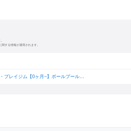
す。
に関する情報が適用されます。
ブライトスターツ Bright Starts 5 in 1 ヨアウェイ・ボール・プレイジム【0ヶ月~】ボールプール 音楽 ライト 知育玩具 室内遊具 全身運動 レインボー 12625