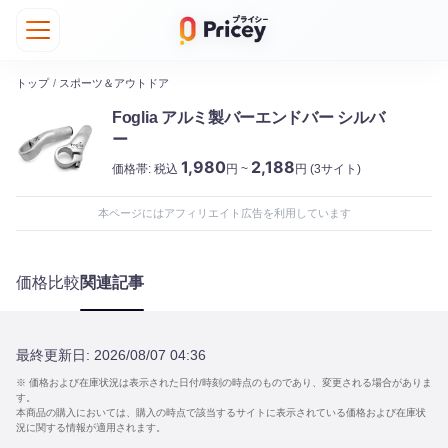
トップ
/
スポーツ＆アウトドア
Foglia アルミ製バーエンドバー シルバ
ー
1,980
2,188
価格帯:
税込
円 ~
円
(3サイト)
本ページにはアフィリエイト広告を利用しています
価格比較
関連記事
最終更新日:
2026/08/07 04:36
※ 価格および在庫状況は表示された日付/時刻の時点のものであり、変更される場合がありま
す。
本商品の購入においては、購入の時点で該当するサイトに表示されている価格および在庫状
況に関する情報が適用されます。