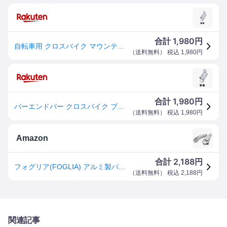
1,980
合計
円
自転車用 クロスバイク マウンテンバイク Foglia フォグリア ハンドルバーエンドバー 左右セット エコパッケージ
（
送料無料
） 税込
1,980
円
1,980
合計
円
バーエンドバー クロスバイク ブラック 自転車 スポーツバイク ミニベロ ビアンキ ジャイアント ルイガノ KHS トレック GIOS 通勤 通学 街乗り ツーリング サイクリング ポタリング 700c ハンドル カスタム ホワイト ブラック シルバー レッド 白 黒 赤
（
送料無料
） 税込
1,980
円
Amazon
2,188
合計
円
フォグリア(FOGLIA) アルミ製バーエンドバー シルバー クランプ径22.2㎜ クロスバイク/ATB 52219 サイクリング 自転車 ハンドル カスタマイズ 手首の疲労を軽減
（
送料無料
） 税込
2,188
円
関連記事