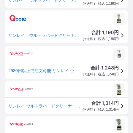
（
+送料
） 税込
1,190
円
1,190
合計
円
リンレイ ウルトラハードクリーナー多様途700ml
（
+送料
） 税込
1,190
円
1,248
合計
円
2980円以上で注文可能 リンレイ ウルトラハードクリーナー 多用途 700mL (1個)
（
+送料
） 税込
1,248
円
1,314
合計
円
リンレイ ウルトラハードクリーナー多用途用700ml キッチン リビング 浴室 防カビ 掃除 強力洗剤
（
+送料
） 税込
1,314
円