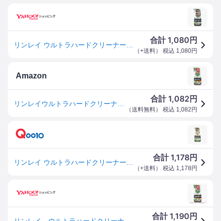
1,080
合計
円
リンレイ ウルトラハードクリーナー 多用途 700ml
（
+送料
） 税込
1,080
円
Amazon
1,082
合計
円
リンレイウルトラハードクリーナー多用途用700ml キッチン リビング 浴室 防カビ 掃除 強力洗剤
（
送料無料
） 税込
1,082
円
1,178
合計
円
リンレイ ウルトラハードクリーナー 多用途 700ml
（
+送料
） 税込
1,178
円
1,190
合計
円
リンレイ ウルトラハードクリーナー多様途700ml