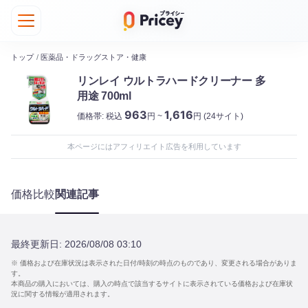
トップ
/
医薬品・ドラッグストア・健康
リンレイ ウルトラハードクリーナー 多
用途 700ml
963
1,616
価格帯:
税込
円 ~
円
(24サイト)
本ページにはアフィリエイト広告を利用しています
価格比較
関連記事
最終更新日:
2026/08/08 03:10
※ 価格および在庫状況は表示された日付/時刻の時点のものであり、変更される場合がありま
す。
本商品の購入においては、購入の時点で該当するサイトに表示されている価格および在庫状
況に関する情報が適用されます。