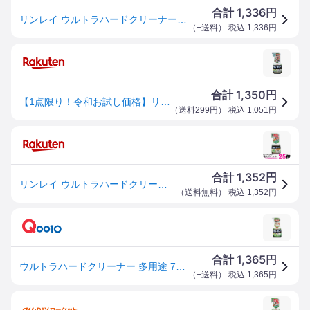
1,336
合計
円
リンレイ ウルトラハードクリーナー 多用途 700ml
（
+送料
） 税込
1,336
円
1,350
合計
円
【1点限り！令和お試し価格】リンレイ ウルトラハードクリーナー 多用途 700ML ( 掃除 住居用洗剤 ) ( 4903339786019 )
（
送料299円
） 税込
1,051
円
1,352
合計
円
リンレイ ウルトラハードクリーナー多用途用700ml キッチン リビング 浴室 防カビ 掃除 強力洗剤 送料無料 【SK15208】
（
送料無料
） 税込
1,352
円
1,365
合計
円
ウルトラハードクリーナー 多用途 700ml
（
+送料
） 税込
1,365
円