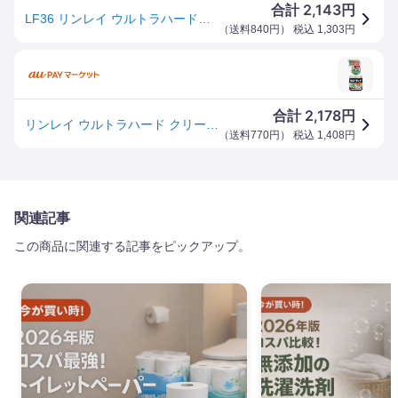
2,143
合計
円
LF36 リンレイ ウルトラハードクリーナー 多用途 700ml【NP】
（
送料840円
） 税込
1,303
円
2,178
合計
円
リンレイ ウルトラハード クリーナー 多用途 700mL(4903339786019)
（
送料770円
） 税込
1,408
円
関連記事
この商品に関連する記事をピックアップ。