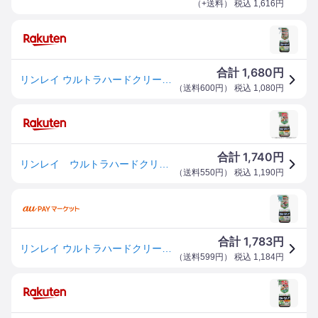
（
+送料
） 税込
1,616
円
1,680
合計
円
リンレイ ウルトラハードクリーナー 多用途 700ml
（
送料600円
） 税込
1,080
円
1,740
合計
円
リンレイ ウルトラハードクリーナー多様途700ml
（
送料550円
） 税込
1,190
円
1,783
合計
円
リンレイ ウルトラハードクリーナー 多用途 700ML ( 掃除 住居用洗剤 ) ( 4903339786019 )
（
送料599円
） 税込
1,184
円