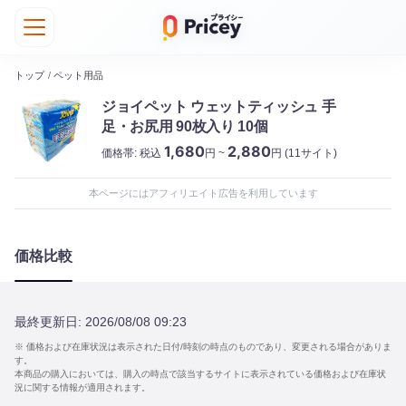
トップ
/
ペット用品
ジョイペット ウェットティッシュ 手
足・お尻用 90枚入り 10個
1,680
2,880
価格帯:
税込
円 ~
円
(11サイト)
本ページにはアフィリエイト広告を利用しています
価格比較
最終更新日:
2026/08/08 09:23
※ 価格および在庫状況は表示された日付/時刻の時点のものであり、変更される場合がありま
す。
本商品の購入においては、購入の時点で該当するサイトに表示されている価格および在庫状
況に関する情報が適用されます。