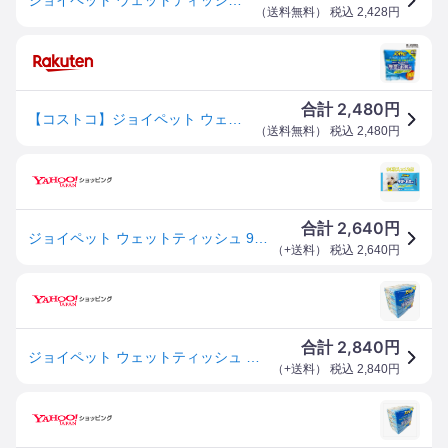
（
送料無料
） 税込
2,428
円
2,480
合計
円
【コストコ】ジョイペット ウェットティッシュ 90CT X10
（
送料無料
） 税込
2,480
円
2,640
合計
円
ジョイペット ウェットティッシュ 90枚 x 12
（
+送料
） 税込
2,640
円
2,840
合計
円
ジョイペット ウェットティッシュ 犬猫 手足・お尻用 90枚入り×10 JOYPET Wet Wipes for Dog &amp; Cats
（
+送料
） 税込
2,840
円