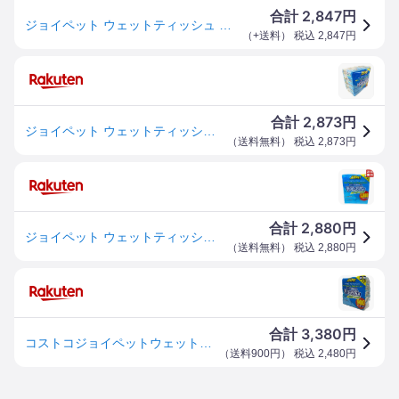
2,847
合計
円
ジョイペット ウェットティッシュ 犬猫 手足・お尻用 90枚入り×10 JOYPET Wet Wipes for Dog &amp; Cats
（
+送料
） 税込
2,847
円
2,873
合計
円
ジョイペット ウェットティッシュ 犬猫 手足・お尻用 90枚入り×10 JOYPET Wet Wipes for Dog & Cats 送料無料
（
送料無料
） 税込
2,873
円
2,880
合計
円
ジョイペット ウェットティッシュ（90枚入り×12）犬猫 手足 お尻用 ペット用 ペット用品 肉球ケア コラーゲン配合 大容量 無香料 ノンアルコール 弱酸性
（
送料無料
） 税込
2,880
円
3,380
合計
円
コストコジョイペットウェットティッシュ900枚(90枚入りX10個) ブラックフライデーお買い物マラソン
（
送料900円
） 税込
2,480
円