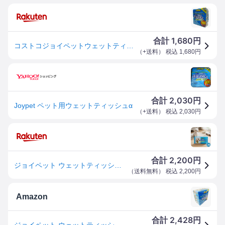
1,680
合計
円
コストコジョイペットウェットティッシュ900枚(90枚入りX10個) 一人様1点のみ購入可 他商品ページどの同時購入不可 ブラックフライデーお買い物マラソン
（
+送料
） 税込
1,680
円
2,030
合計
円
Joypet ペット用ウェットティッシュα
（
+送料
） 税込
2,030
円
2,200
合計
円
ジョイペット ウェットティッシュ 90枚入り×10個 4994527919807
（
送料無料
） 税込
2,200
円
Amazon
2,428
合計
円
ジョイペット ウェットティッシュ 犬猫 手足・お尻用 90枚入り×10 JOYPET Wet Wipes for Dog & Cats