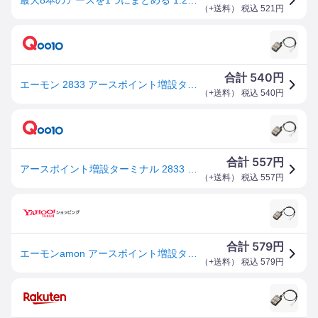
（
+送料
） 税込
521
円
540
合計
円
エーモン 2833 アースポイント増設ターミナル
（
+送料
） 税込
540
円
557
合計
円
アースポイント増設ターミナル 2833 エーモン工業 amon [車用品 カー用品 自動車用品 端子
（
+送料
） 税込
557
円
579
合計
円
エーモンamon アースポイント増設ターミナル DC12V140W以下/DC24V280W以下 2833
（
+送料
） 税込
579
円