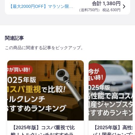
1,380
合計
円
【最大2000円OFF】マラソン限定クーポン配布中！ エーモン工業 2833 アースポイント増設ターミナルアースコードを加工せずに接続
（
送料750円
） 税込
630
円
関連記事
この商品に関連する記事をピックアップ。
【2025年版】コスパ重視で比
【2025年版】高性
較！トルクレンチおすすめラン
パ！国産ジャンプ