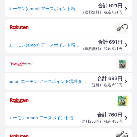
621
合計
円
エーモン(amon) アースポイント増設ターミナル DC12V140W以下/DC24V280W以下 2833
（
送料無料
） 税込
621
円
691
合計
円
エーモン(amon) アースポイント増設ターミナル DC12V140W以下/DC24V280W以下 2833
（
送料無料
） 税込
691
円
693
合計
円
amon エーモン アースポイント増設ターミナル その他配線部材・用品 スイッチ・ハーネス関係 電装系
（
+送料
） 税込
693
円
760
合計
円
エーモン amon アースポイント増設ターミナル 最大8本のアースを1つにまとめる 1.25sq×約30 クワ型端子 6φ 最大8本接続可能 2833
（
送料280円
） 税込
480
円