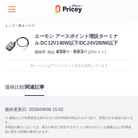
トップ
/
車＆バイク
エーモン アースポイント増設ターミナ
ル DC12V140W以下/DC24V280W以下
450
693
価格帯:
税込
円 ~
円
(23サイト)
本ページにはアフィリエイト広告を利用しています
価格比較
関連記事
最終更新日:
2026/08/08 15:02
※ 価格および在庫状況は表示された日付/時刻の時点のものであり、変更される場合がありま
す。
本商品の購入においては、購入の時点で該当するサイトに表示されている価格および在庫状
況に関する情報が適用されます。