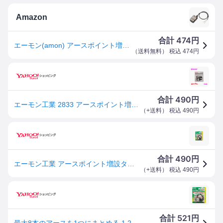
Amazon
474
合計
円
エーモン(amon) アースポイント増設ターミナル DC12V140W以下/DC24V280W以下 2833
（
送料無料
） 税込
474
円
490
合計
円
エーモン工業 2833 アースポイント増設ターミナルアースコードを加工せずに接続
（
+送料
） 税込
490
円
490
合計
円
エーモン工業 アースポイント増設ターミナル 2833 返品種別A
（
+送料
） 税込
490
円
521
合計
円
最大8本のアースを1つにまとめる 1.25sq×約30 クワ型端子 6φ 最大8本接続可能 アースポイント増設ターミナル 2833 エーモン amon