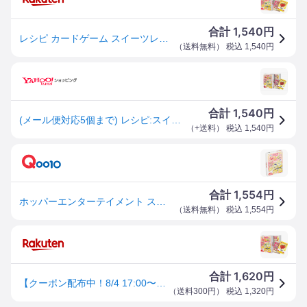
1,540
合計
円
レシピ カードゲーム スイーツレシピ スイーツ編 2人から 子供 ホッパーエンタテイメント 2人から ボードゲーム
（
送料無料
） 税込
1,540
円
1,540
合計
円
(メール便対応5個まで) レシピ:スイーツ ボードゲーム カードゲーム 室内遊び 巣ごもり 家で遊べるゲーム
（
+送料
） 税込
1,540
円
1,554
合計
円
ホッパーエンターテイメント スイーツレシピ カードゲーム HRC-SWTP
（
送料無料
） 税込
1,554
円
1,620
合計
円
【クーポン配布中！8/4 17:00〜8/11 01:59】カードゲーム レシピ スイーツ編 ホッパーエンターテイメント
（
送料300円
） 税込
1,320
円