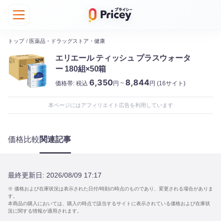
トップ
/
医薬品・ドラッグストア・健康
エリエール ティッシュ プラスウォータ
ー 180組×50箱
6,350
8,844
価格帯:
税込
円 ~
円
(16サイト)
本ページにはアフィリエイト広告を利用しています
価格比較
関連記事
最終更新日:
2026/08/09 17:17
※ 価格および在庫状況は表示された日付/時刻の時点のものであり、変更される場合がありま
す。
本商品の購入においては、購入の時点で該当するサイトに表示されている価格および在庫状
況に関する情報が適用されます。