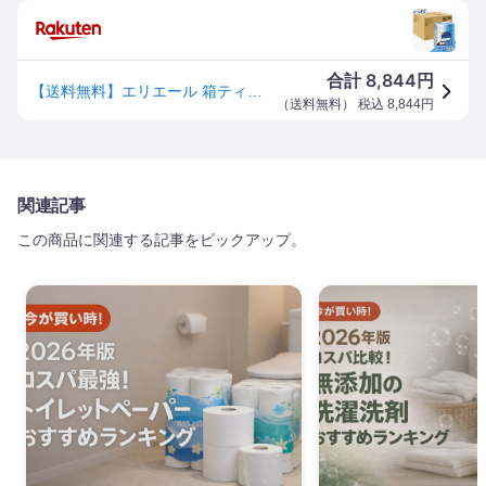
8,844
合計
円
【送料無料】エリエール 箱ティシュー プラスウォーター(+Water) 180組 色：ホワイト、サイズ：260シート (x 50)
（
送料無料
） 税込
8,844
円
関連記事
この商品に関連する記事をピックアップ。