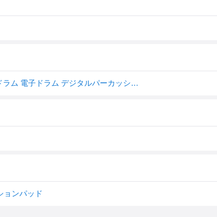
Roland(ローランド) SPD::ONE PERCUSSION SPD-1P ドラム 電子ドラム デジタルパーカッション ハイブリッド
カッションパッド