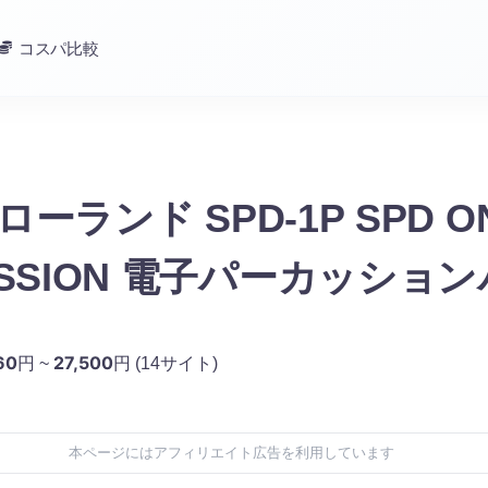
コスパ比較
d ローランド SPD-1P SPD O
USSION 電子パーカッショ
ク
60
27,500
円 ~
円
(14サイト)
本ページにはアフィリエイト広告を利用しています