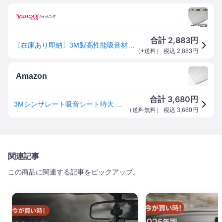
2,883
合計
円
〔在庫あり即納〕3M製高性能吸音材。シンサレート吸音シート特大。ループやピラー内部のデッドニングに最適。インボイス対応
（
+送料
） 税込
2,883
円
Amazon
3,680
合計
円
3Mシンサレート吸音シート特大 1520mmx1000mmx13mm 1枚入り。定番高性能吸音材！[デッドニング・防音工房]
（
送料無料
） 税込
3,680
円
関連記事
この商品に関連する記事をピックアップ。