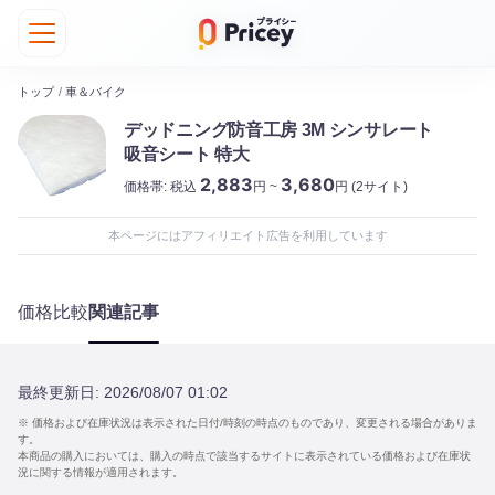
トップ
/
車＆バイク
デッドニング防音工房 3M シンサレート
吸音シート 特大
2,883
3,680
価格帯:
税込
円 ~
円
(2サイト)
本ページにはアフィリエイト広告を利用しています
価格比較
関連記事
最終更新日:
2026/08/07 01:02
※ 価格および在庫状況は表示された日付/時刻の時点のものであり、変更される場合がありま
す。
本商品の購入においては、購入の時点で該当するサイトに表示されている価格および在庫状
況に関する情報が適用されます。