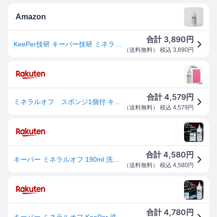
Amazon
3,890
合計
円
KeePer技研 キーパー技研 ミネラルオフ 190ml はっ水阻害被膜除去剤
（
送料無料
） 税込
3,890
円
4,579
合計
円
ミネラルオフ スポンジ1個付 キーパー技研 KeePer技研 はっ水阻害被膜除去剤 洗車 コーティング 撥水 ツヤ出し 艶出し 洗車用品 [99]
（
送料無料
） 税込
4,579
円
4,580
合計
円
キーパー ミネラルオフ 190ml 洗車 車 コーティング 溶剤 ケミカル シャンプー KeePer技研 道具 用品 洗剤 撥水 水垢 (mo+取説)
（
送料無料
） 税込
4,580
円
4,780
合計
円
キーパー ミネラルオフ KeePer 洗車 スポンジ クロス コーティング 道具 用品 セット 洗剤 ケミカル 撥水 水垢 シャンプー レジン 溶剤 190ml (mo+アオ+取説)