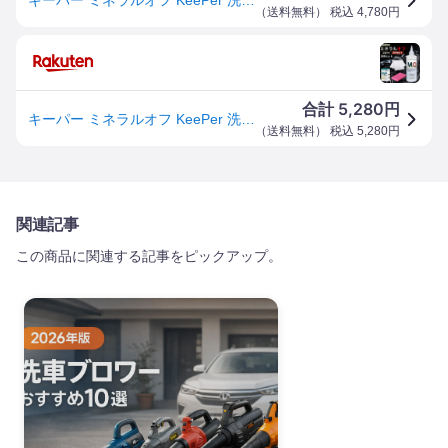
（
送料無料
） 税込
4,780
円
5,280
合計
円
キーパー ミネラルオフ KeePer 洗車 スポンジ クロス コーティング 道具 用品 セット 洗剤 ケミカル 撥水 水垢 シャンプー レジン 溶剤 190ml (mo+ピンク+白+取説)
（
送料無料
） 税込
5,280
円
関連記事
この商品に関連する記事をピックアップ。