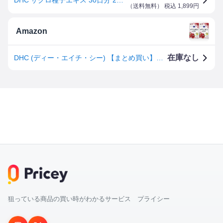
（
送料無料
） 税込
1,899
円
Amazon
在庫なし
DHC (ディー・エイチ・シー) 【まとめ買い】ザクロ種子エキス 減量 30日分×2セット
狙っている商品の買い時がわかるサービス プライシー