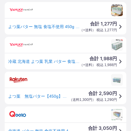
1,277
合計
円
よつ葉バター 無塩 食塩不使用 450g 北海道 無塩バター よつば 四つ葉 よつ葉乳業 よつ葉無塩【 冷蔵便 】【 富澤商店 公式 】
（
+送料
） 税込
1,277
円
1,988
合計
円
冷蔵 北海道 よつ葉 乳業 バター 食塩不使用 450g×1個 無塩 ポンドバター 業務用 （北海道・東北・沖縄除く）
（
+送料
） 税込
1,988
円
2,590
合計
円
よつ葉 無塩バター【450g】業務用 食塩不使用 よつ葉バター 国産 北海道バター よつ葉乳業
（
送料1,300円
） 税込
1,290
円
3,050
合計
円
北海道 バター 無塩 食塩不使用 450g バター 無塩 北海道 お土産 ギフト 生キャラメル お中元 夏ギフト 【冷凍】