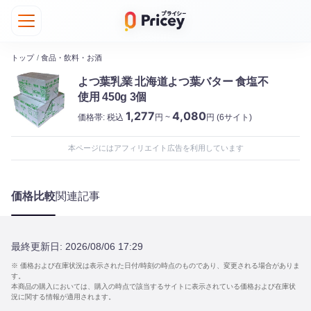
トップ
/
食品・飲料・お酒
よつ葉乳業 北海道よつ葉バター 食塩不
使用 450g 3個
1,277
4,080
価格帯:
税込
円 ~
円
(6サイト)
本ページにはアフィリエイト広告を利用しています
価格比較
関連記事
最終更新日:
2026/08/06 17:29
※ 価格および在庫状況は表示された日付/時刻の時点のものであり、変更される場合がありま
す。
本商品の購入においては、購入の時点で該当するサイトに表示されている価格および在庫状
況に関する情報が適用されます。