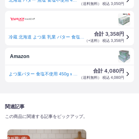
（
送料無料
） 税込
3,050
円
3,358
合計
円
冷蔵 北海道 よつ葉 乳業 バター 食塩不使用 450g×2個 無塩 ポンドバター 業務用 （北海道・東北・沖縄除く）
（
+送料
） 税込
3,358
円
Amazon
4,080
合計
円
よつ葉バター 食塩不使用 450gｘ3個セット 冷蔵
（
送料無料
） 税込
4,080
円
関連記事
この商品に関連する記事をピックアップ。