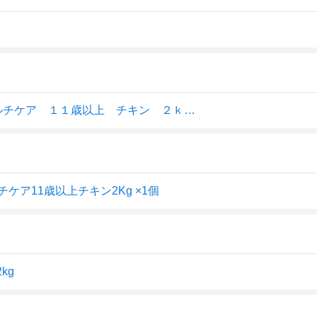
キャットフード ピュリナワン 猫 キャット 健康マルチケア １１歳以上 チキン ２ｋｇ（５００ｇX４袋） ＣＲＣ35―15―68―20―00
ア11歳以上チキン2Kg ×1個
kg