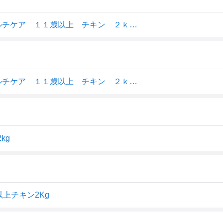
キャットフード ピュリナワン 猫 キャット 健康マルチケア １１歳以上 チキン ２ｋｇ（５００ｇ×４袋）
キャットフード ピュリナワン 猫 キャット 健康マルチケア １１歳以上 チキン ２ｋｇ ＋おまけウェット２個 お一人様２点限り
kg
上チキン2Kg