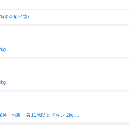
(500g×4袋)
kg
kg
ネスレ日本 ピュリナワン キャット 健康マルチケア 腎臓/尿路・お腹・脳 11歳以上 チキン 2kg 返品種別B