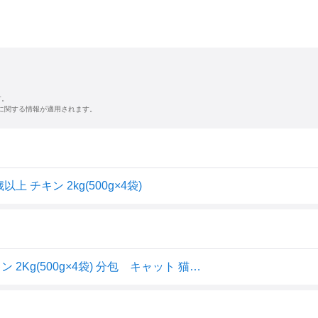
す。
に関する情報が適用されます。
 チキン 2kg(500g×4袋)
ピュリナワン(Purina ONE) 11歳以上 健康マルチケア チキン 2Kg(500g×4袋) 分包 キャット 猫用 総合栄養食 合成着色料・香料 無添加