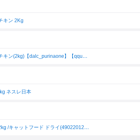
キン 2Kg
ピュリナワン キャット ドライ 健康マルチケア 11歳以上 チキン(2kg)【dalc_purinaone】【qqu】【zeq】【ピュリナワン(PURINA ONE)】[キャットフード]
kg ネスレ日本
ピュリナワン キャット 健康マルチケア 11歳以上 チキン 2kg /キャットフード ドライ(4902201211314)