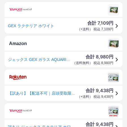
7,109
合計
円
GEX ラクテリア ホワイト
（
+送料
） 税込
7,109
円
Amazon
8,980
合計
円
ジェックス GEX ガラス AQUARIUM ラクテリア 水換え簡単水槽 サカナ用 フィルター・LED付き W34×D17.5×H24cmホワイト
（
送料無料
） 税込
8,980
円
9,438
合計
円
【訳あり】【配送不可｜店頭受取限定】ジェックス ラクテリア ホワイト 水槽 アクアリウム インテリア
（
+送料
） 税込
9,438
円
9,438
合計
円
訳あり ジェックス ラクテリア ホワイト 水槽 (店舗受取のみ)