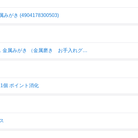
 (4904178300503)
【配送おまかせ・送料込】日本磨料工業 ピカールクロス 金属みがき （金属磨き お手入れグッズ）(4904178300503) 1個
 1個 ポイント消化
ス