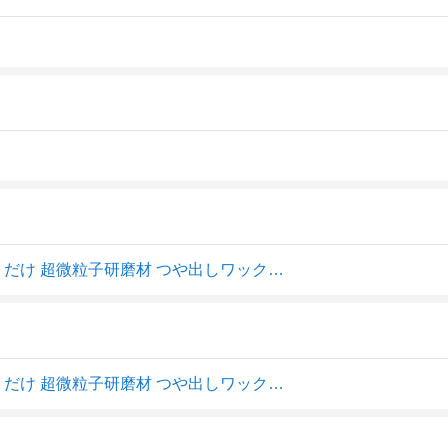
日本磨料工業 ピカールクロス 金属磨き アクセサリー 拭くだけ 超微粒子研磨材 つや出しワックス配合
日本磨料工業 ピカールクロス 金属磨き アクセサリー 拭くだけ 超微粒子研磨材 つや出しワックス配合